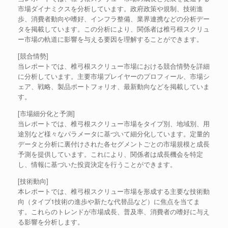
市場ダイナミクスを分析しています。政府政策や規制、技術進
歩、消費者動向や嗜好、インフラ整備、業界連携などの分析デー
タを掲載しています。この分析により、関係者は椎弓根スクリュ
ー市場の軌道に影響を与える要因を理解することができます。
[競合情勢]
当レポートでは、椎弓根スクリュー市場における競合情勢を詳細
に分析しています。主要市場プレイヤーのプロフィール、市場シ
ェア、戦略、製品ポートフォリオ、最新動向などを掲載していま
す。
[市場細分化と予測]
当レポートでは、椎弓根スクリュー市場をタイプ別、地域別、用
途別など様々なパラメータに基づいて細分化しています。定量的
データと分析に裏付けされた各セグメントごとの市場規模と成長
予測を提供しています。これにより、関係者は成長機会を特定
し、情報に基づいた投資決定を行うことができます。
[技術動向]
本レポートでは、椎弓根スクリュー市場を形成する主要な技術動
向（タイプ1技術の進歩や新たな代替品など）に焦点を当てま
す。これらのトレンドが市場成長、普及率、消費者の嗜好に与え
る影響を分析します。