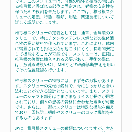
です。このスクリューは、脊椎の椎体と椎弓の間にあ
る椎弓根と呼ばれる部位に固定され、脊椎の安定性を
保つための役割を果たします。ここでは、椎弓根スク
リューの定義、特徴、種類、用途、関連技術について
詳しく説明いたします。
椎弓根スクリューの定義としては、通常、金属製のス
クリューで、特にチタンやステンレス鋼などの生体適
合性の高い材料で作られています。これにより、体内
に留置されても拒絶反応が起こりにくく、長期間安定
して機能することが可能です。スクリューは、正確に
椎弓根の位置に挿入される必要があり、手術の際に
は、放射線透視やCT、MRIなどの画像診断技術を用い
てその位置確認を行います。
椎弓根スクリューの特徴には、まずその形状がありま
す。スクリューの先端は鋭利で、骨にしっかりと食い
込むことができる設計となっています。また、スクリ
ューのシャフト部分はさまざまなサイズと長さが用意
されており、個々の患者の骨格に合わせた選択が可能
です。さらに、一部のスクリューは特殊な機能を備え
ており、回転防止機能やスクリューのロック機能を有
するものもあります。
次に、椎弓根スクリューの種類についてですが、大き