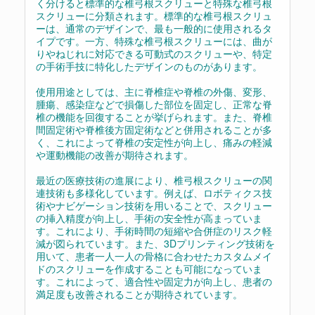
く分けると標準的な椎弓根スクリューと特殊な椎弓根
スクリューに分類されます。標準的な椎弓根スクリュ
ーは、通常のデザインで、最も一般的に使用されるタ
イプです。一方、特殊な椎弓根スクリューには、曲が
りやねじれに対応できる可動式のスクリューや、特定
の手術手技に特化したデザインのものがあります。
使用用途としては、主に脊椎症や脊椎の外傷、変形、
腫瘍、感染症などで損傷した部位を固定し、正常な脊
椎の機能を回復することが挙げられます。また、脊椎
間固定術や脊椎後方固定術などと併用されることが多
く、これによって脊椎の安定性が向上し、痛みの軽減
や運動機能の改善が期待されます。
最近の医療技術の進展により、椎弓根スクリューの関
連技術も多様化しています。例えば、ロボティクス技
術やナビゲーション技術を用いることで、スクリュー
の挿入精度が向上し、手術の安全性が高まっていま
す。これにより、手術時間の短縮や合併症のリスク軽
減が図られています。また、3Dプリンティング技術を
用いて、患者一人一人の骨格に合わせたカスタムメイ
ドのスクリューを作成することも可能になっていま
す。これによって、適合性や固定力が向上し、患者の
満足度も改善されることが期待されています。