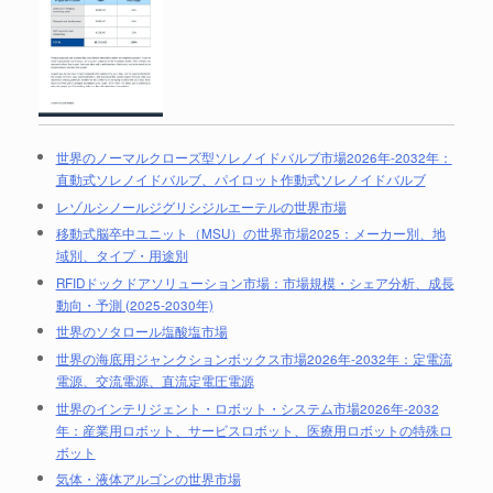
世界のノーマルクローズ型ソレノイドバルブ市場2026年-2032年：
直動式ソレノイドバルブ、パイロット作動式ソレノイドバルブ
レゾルシノールジグリシジルエーテルの世界市場
移動式脳卒中ユニット（MSU）の世界市場2025：メーカー別、地
域別、タイプ・用途別
RFIDドックドアソリューション市場：市場規模・シェア分析、成長
動向・予測 (2025-2030年)
世界のソタロール塩酸塩市場
世界の海底用ジャンクションボックス市場2026年-2032年：定電流
電源、交流電源、直流定電圧電源
世界のインテリジェント・ロボット・システム市場2026年-2032
年：産業用ロボット、サービスロボット、医療用ロボットの特殊ロ
ボット
気体・液体アルゴンの世界市場