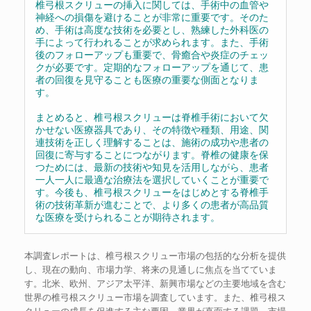
椎弓根スクリューの挿入に関しては、手術中の血管や
神経への損傷を避けることが非常に重要です。そのた
め、手術は高度な技術を必要とし、熟練した外科医の
手によって行われることが求められます。また、手術
後のフォローアップも重要で、骨癒合や炎症のチェッ
クが必要です。定期的なフォローアップを通じて、患
者の回復を見守ることも医療の重要な側面となりま
す。
まとめると、椎弓根スクリューは脊椎手術において欠
かせない医療器具であり、その特徴や種類、用途、関
連技術を正しく理解することは、施術の成功や患者の
回復に寄与することにつながります。脊椎の健康を保
つためには、最新の技術や知見を活用しながら、患者
一人一人に最適な治療法を選択していくことが重要で
す。今後も、椎弓根スクリューをはじめとする脊椎手
術の技術革新が進むことで、より多くの患者が高品質
な医療を受けられることが期待されます。
本調査レポートは、椎弓根スクリュー市場の包括的な分析を提供
し、現在の動向、市場力学、将来の見通しに焦点を当てていま
す。北米、欧州、アジア太平洋、新興市場などの主要地域を含む
世界の椎弓根スクリュー市場を調査しています。また、椎弓根ス
クリューの成長を促進する主な要因、業界が直面する課題、市場