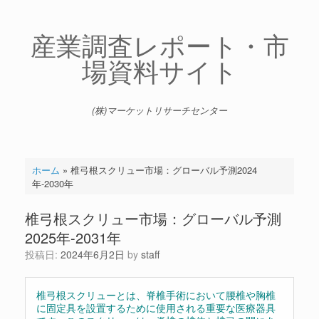
コ
ン
テ
産業調査レポート・市
ン
場資料サイト
ツ
へ
ス
キ
(株)マーケットリサーチセンター
ッ
プ
ホーム
»
椎弓根スクリュー市場：グローバル予測2024
年-2030年
椎弓根スクリュー市場：グローバル予測
2025年-2031年
投稿日:
2024年6月2日
by
staff
椎弓根スクリューとは、脊椎手術において腰椎や胸椎
に固定具を設置するために使用される重要な医療器具