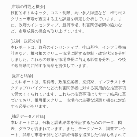
[市場の課題と機会]
技術的ボトルネック、コスト制限、高い参入障壁など、椎弓根ス
クリュー市場が直面する主な課題を特定し分析しています。ま
た、政府のインセンティブ、新興市場、利害関係者間の協力な
ど、市場成長の機会も取り上げています。
[規制・政策分析]
本レポートは、政府のインセンティブ、排出基準、インフラ整備
計画など、椎弓根スクリュー市場に関する規制・政策状況を分析
しました。これらの政策が市場成長に与える影響を分析し、今後
の規制動向に関する洞察を提供しています。
[提言と結論]
このレポートは、消費者、政策立案者、投資家、インフラストラ
クチャプロバイダーなどの利害関係者に対する実用的な推奨事項
で締めくくられています。これらの推奨事項はリサーチ結果に基
づいており、椎弓根スクリュー市場内の主要な課題と機会に対処
する必要があります。
[補足データと付録]
本レポートには、分析と調査結果を実証するためのデータ、図
表、グラフが含まれています。また、データソース、調査アンケ
ート、詳細な市場予測などの詳細情報を追加した付録も含まれて