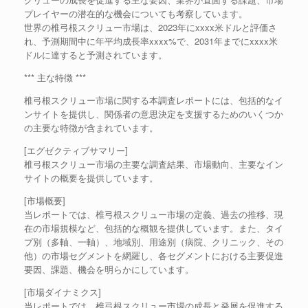
プレイヤーの潜在的な機会についても考察しています。
世界の椎弓根スクリュー市場は、2023年にxxxx米ドルと評価さ
れ、予測期間中に年平均成長率xxxx%で、2031年までにxxxx米
ドルに達すると予測されています。
*** 主な特徴 ***
椎弓根スクリュー市場に関する本調査レポートには、包括的なイ
ンサイトを提供し、関係者の意思決定を支援するためのいくつか
の主要な特徴が含まれています。
[エグゼクティブサマリー]
椎弓根スクリュー市場の主要な調査結果、市場動向、主要なイン
サイトの概要を提供しています。
[市場概要]
当レポートでは、椎弓根スクリュー市場の定義、過去の推移、現
在の市場規模など、包括的な概観を提供しています。また、タイ
プ別（多軸、一軸）、地域別、用途別（病院、クリニック、その
他）の市場セグメントを網羅し、各セグメントにおける主要促進
要因、課題、機会を明らかにしています。
[市場ダイナミクス]
当レポートでは、椎弓根スクリュー市場の成長と発展を促進する