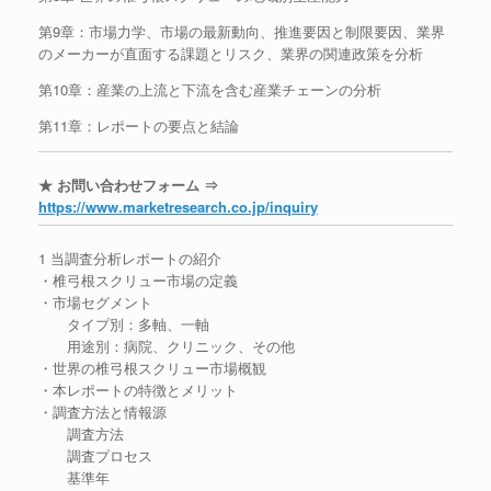
第9章：市場力学、市場の最新動向、推進要因と制限要因、業界
のメーカーが直面する課題とリスク、業界の関連政策を分析
第10章：産業の上流と下流を含む産業チェーンの分析
第11章：レポートの要点と結論
★ お問い合わせフォーム ⇒
https://www.marketresearch.co.jp/inquiry
1 当調査分析レポートの紹介
・椎弓根スクリュー市場の定義
・市場セグメント
タイプ別：多軸、一軸
用途別：病院、クリニック、その他
・世界の椎弓根スクリュー市場概観
・本レポートの特徴とメリット
・調査方法と情報源
調査方法
調査プロセス
基準年