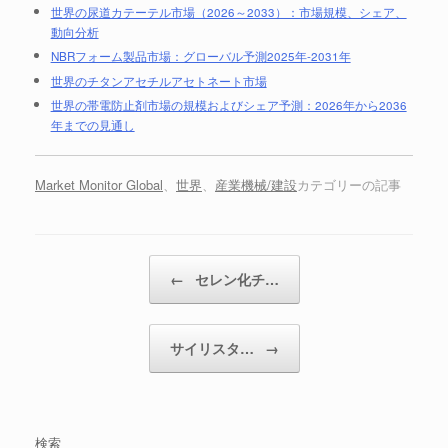
世界の尿道カテーテル市場（2026～2033）：市場規模、シェア、
動向分析
NBRフォーム製品市場：グローバル予測2025年-2031年
世界のチタンアセチルアセトネート市場
世界の帯電防止剤市場の規模およびシェア予測：2026年から2036
年までの見通し
Market Monitor Global
、
世界
、
産業機械/建設
カテゴリーの記事
投稿ナビゲーション
←
セレン化チ…
サイリスタ…
→
検索