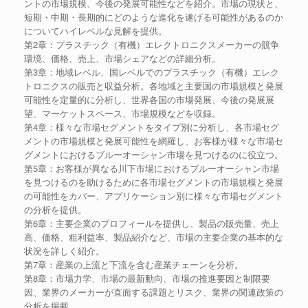
ントの市場規模、今後の発展可能性などを紹介。市場の現状と、
短期・中期・長期的にどのような進化を遂げる可能性があるのか
についてハイレベルな見解を提供。
第2章：プラスチック（有機）エレクトロニクスメーカーの競争
環境、価格、売上、市場シェアなどの詳細分析。
第3章：地域レベル、国レベルでのプラスチック（有機）エレク
トロニクスの販売と収益分析。各地域と主要国の市場規模と発展
可能性を定量的に分析し、世界各国の市場発展、今後の発展展
望、マーケットスペース、市場規模などを収録。
第4章：様々な市場セグメントをタイプ別に分析し、各市場セグ
メントの市場規模と発展可能性を網羅し、お客様が様々な市場セ
グメントにおけるブルーオーシャン市場を見つけるのに役立つ。
第5章：お客様が異なる川下市場におけるブルーオーシャン市場
を見つけるのを助けるために各市場セグメントの市場規模と発展
の可能性をカバー、アプリケーション別に様々な市場セグメント
の分析を提供。
第6章：主要企業のプロフィールを提供し、製品の販売量、売上
高、価格、粗利益率、製品紹介など、市場の主要企業の基本的な
状況を詳しく紹介。
第7章：産業の上流と下流を含む産業チェーンを分析。
第8章：市場力学、市場の最新動向、市場の推進要因と制限要
因、業界のメーカーが直面する課題とリスク、業界の関連政策の
分析を掲載。