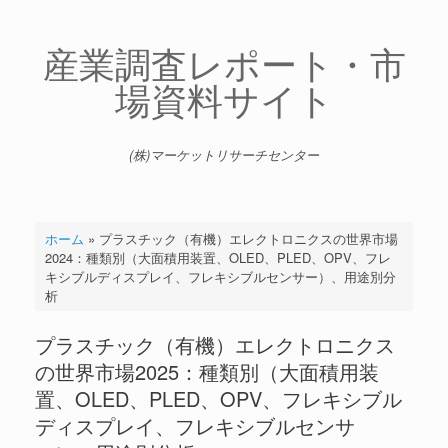
コ
ン
テ
産業調査レポート・市
ン
場資料サイト
ツ
へ
ス
キ
(株)マーケットリサーチセンター
ッ
プ
ホーム
»
プラスチック（有機）エレクトロニクスの世界市場
2024：種類別（大面積用装置、OLED、PLED、OPV、フレ
キシブルディスプレイ、フレキシブルセンサー）、用途別分
析
プラスチック（有機）エレクトロニクス
の世界市場2025：種類別（大面積用装
置、OLED、PLED、OPV、フレキシブル
ディスプレイ、フレキシブルセンサ