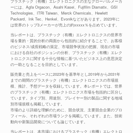
プラスチック（有機）エレクトロニクスの主なグローバルメーカ
ーには、Agfa Orgacon、Asahi Kasei、Fujifilm Diamatix、GSI
Technologies、ITRI Taiwan、Merck Chemicals、Hewlett
Packard、Ink Tec、Henkel、Evonikなどがあります。2023年に
は世界のトップ3メーカーが売上の約xxxxx％を占めています。
当レポートは、プラスチック（有機）エレクトロニクスの世界市
場を量的・質的分析の両面から包括的に紹介することで、お客様
のビジネス/成長戦略の策定、市場競争状況の把握、現在の市場
における自社のポジションの分析、プラスチック（有機）エレク
トロニクスに関する十分な情報に基づいたビジネス上の意思決定
の一助となることを目的としています。
販売量と売上をベースに2023年を基準年とし2019年から2031年
までの期間のプラスチック（有機）エレクトロニクスの市場規
模、推計、予想データを収録しています。本レポートでは、世界
のプラスチック（有機）エレクトロニクス市場を包括的に区分し
ています。タイプ別、用途別、プレイヤー別の製品に関する地域
別市場規模も掲載しています。
市場のより詳細な理解のために、競合状況、主要競合企業のプロ
フィール、それぞれの市場ランクを掲載しています。また、技術
動向や新製品開発についても論じています。
当レポートは、本市場におけるプラスチック（有機）エレクトロ