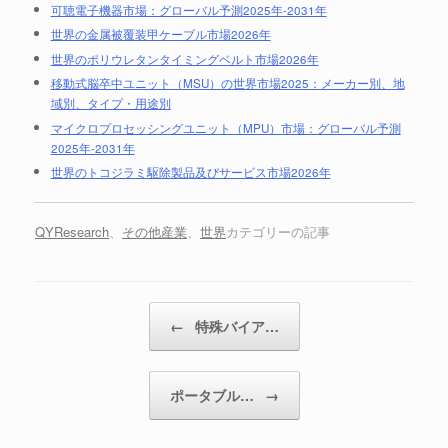
可聴電子機器市場：グローバル予測2025年-2031年
世界の金属被覆装甲ケーブル市場2026年
世界のポリウレタンタイミングベルト市場2026年
移動式脳卒中ユニット（MSU）の世界市場2025：メーカー別、地
域別、タイプ・用途別
マイクロプロセッシングユニット（MPU）市場：グローバル予測
2025年-2031年
世界のトコジラミ駆除製品及びサービス市場2026年
QYResearch
、
その他産業
、
世界
カテゴリーの記事
投稿ナビゲーション
←
特殊バイア…
ポータブル…
→