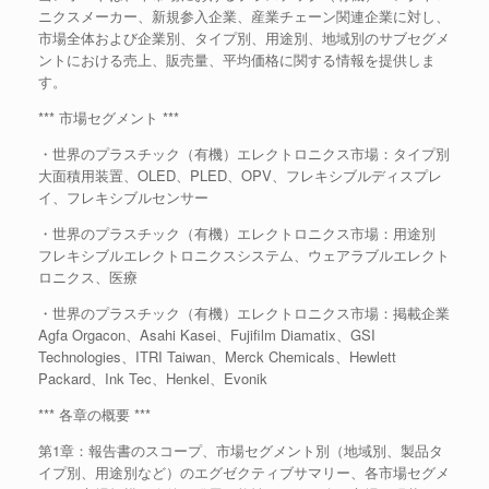
ニクスメーカー、新規参入企業、産業チェーン関連企業に対し、
市場全体および企業別、タイプ別、用途別、地域別のサブセグメ
ントにおける売上、販売量、平均価格に関する情報を提供しま
す。
*** 市場セグメント ***
・世界のプラスチック（有機）エレクトロニクス市場：タイプ別
大面積用装置、OLED、PLED、OPV、フレキシブルディスプレ
イ、フレキシブルセンサー
・世界のプラスチック（有機）エレクトロニクス市場：用途別
フレキシブルエレクトロニクスシステム、ウェアラブルエレクト
ロニクス、医療
・世界のプラスチック（有機）エレクトロニクス市場：掲載企業
Agfa Orgacon、Asahi Kasei、Fujifilm Diamatix、GSI
Technologies、ITRI Taiwan、Merck Chemicals、Hewlett
Packard、Ink Tec、Henkel、Evonik
*** 各章の概要 ***
第1章：報告書のスコープ、市場セグメント別（地域別、製品タ
イプ別、用途別など）のエグゼクティブサマリー、各市場セグメ