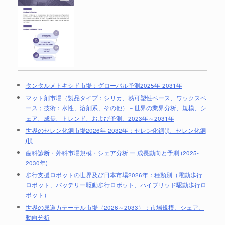
タンタルメトキシド市場：グローバル予測2025年-2031年
マット剤市場（製品タイプ：シリカ、熱可塑性ベース、ワックスベ
ース；技術：水性、溶剤系、その他）－世界の業界分析、規模、シ
ェア、成長、トレンド、および予測、2023年～2031年
世界のセレン化銅市場2026年-2032年：セレン化銅(I)、セレン化銅
(II)
歯科診断・外科市場規模・シェア分析 ー 成長動向と予測 (2025-
2030年)
歩行支援ロボットの世界及び日本市場2026年：種類別（電動歩行
ロボット、バッテリー駆動歩行ロボット、ハイブリッド駆動歩行ロ
ボット）
世界の尿道カテーテル市場（2026～2033）：市場規模、シェア、
動向分析