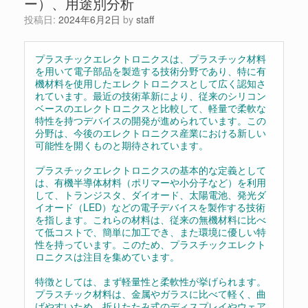
ー）、用途別分析
投稿日:
2024年6月2日
by
staff
プラスチックエレクトロニクスは、プラスチック材料
を用いて電子部品を製造する技術分野であり、特に有
機材料を使用したエレクトロニクスとして広く認知さ
れています。最近の技術革新により、従来のシリコン
ベースのエレクトロニクスと比較して、軽量で柔軟な
特性を持つデバイスの開発が進められています。この
分野は、今後のエレクトロニクス産業における新しい
可能性を開くものと期待されています。
プラスチックエレクトロニクスの基本的な定義として
は、有機半導体材料（ポリマーや小分子など）を利用
して、トランジスタ、ダイオード、太陽電池、発光ダ
イオード（LED）などの電子デバイスを製作する技術
を指します。これらの材料は、従来の無機材料に比べ
て低コストで、簡単に加工でき、また環境に優しい特
性を持っています。このため、プラスチックエレクト
ロニクスは注目を集めています。
特徴としては、まず軽量性と柔軟性が挙げられます。
プラスチック材料は、金属やガラスに比べて軽く、曲
げやすいため、折りたたみ式のディスプレイやウェア