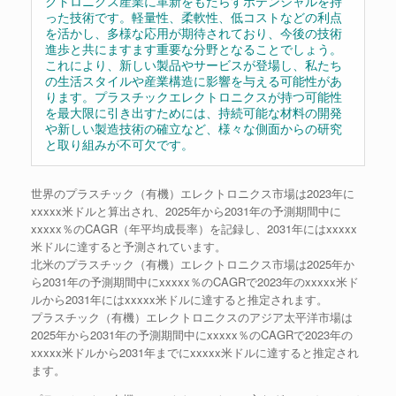
クトロニクス産業に革新をもたらすポテンシャルを持
った技術です。軽量性、柔軟性、低コストなどの利点
を活かし、多様な応用が期待されており、今後の技術
進歩と共にますます重要な分野となることでしょう。
これにより、新しい製品やサービスが登場し、私たち
の生活スタイルや産業構造に影響を与える可能性があ
ります。プラスチックエレクトロニクスが持つ可能性
を最大限に引き出すためには、持続可能な材料の開発
や新しい製造技術の確立など、様々な側面からの研究
と取り組みが不可欠です。
世界のプラスチック（有機）エレクトロニクス市場は2023年に
xxxxx米ドルと算出され、2025年から2031年の予測期間中に
xxxxx％のCAGR（年平均成長率）を記録し、2031年にはxxxxx
米ドルに達すると予測されています。
北米のプラスチック（有機）エレクトロニクス市場は2025年か
ら2031年の予測期間中にxxxxx％のCAGRで2023年のxxxxx米ド
ルから2031年にはxxxxx米ドルに達すると推定されます。
プラスチック（有機）エレクトロニクスのアジア太平洋市場は
2025年から2031年の予測期間中にxxxxx％のCAGRで2023年の
xxxxx米ドルから2031年までにxxxxx米ドルに達すると推定され
ます。