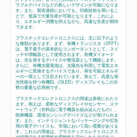
ラブルデバイスなどの新しいデザインが可能になりま
す。また、製造過程においても、印刷技術を用いるこ
とで、低温で大量生産が可能となります。これによ
り、エネルギー消費を抑えながら、高速な生産が期待
できます。
プラスチックエレクトロニクスには、主に以下のよう
な種類があります。まず、有機トランジスタ（OTFT）
は、電子素子の基本的なコンポーネントとして、スイ
ッチや増幅器として使用されます。有機ダイオード
は、光を発するデバイスや整流器として機能します。
さらに、有機太陽電池は、太陽光を利用して電気エネ
ルギーに変換するデバイスであり、再生可能エネルギ
ーの一環として注目されています。加えて、高度な発
光性能を持つ有機EL（OLED）ディスプレイもこの分
野の重要な応用例です。
プラスチックエレクトロニクスの用途は多岐にわたり
ます。例えば、柔軟なディスプレイやセンサー、スマ
ートウェア（衣料品に電子機器を組み込んだもの）、
医療機器、環境センシングデバイスなどが挙げられま
す。また、インテリジェントなパッケージングや広告
用の電子デバイスも、市場において高い需要がありま
す。これらの用途は、プラスチックエレクトロニクス
の特徴である軽量性や柔軟性を活かしたものであり、