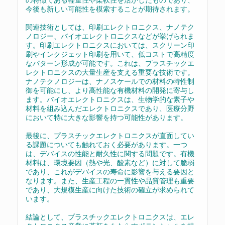
今後も新しい可能性を模索することが期待されます。
関連技術としては、印刷エレクトロニクス、ナノテク
ノロジー、バイオエレクトロニクスなどが挙げられま
す。印刷エレクトロニクスにおいては、スクリーン印
刷やインクジェット印刷を用いて、低コストで高精度
なパターン形成が可能です。これは、プラスチックエ
レクトロニクスの大量生産を支える重要な技術です。
ナノテクノロジーは、ナノスケールでの材料の特性制
御を可能にし、より高性能な有機材料の開発に寄与し
ます。バイオエレクトロニクスは、生物学的な素子や
材料を組み込んだエレクトロニクスであり、医療分野
において特に大きな影響を持つ可能性があります。
最後に、プラスチックエレクトロニクスが直面してい
る課題についても触れておく必要があります。一つ
は、デバイスの性能と耐久性に関する問題です。有機
材料は、環境要因（熱や光、酸素など）に対して脆弱
であり、これがデバイスの寿命に影響を与える要因と
なります。また、生産工程の一貫性や品質管理も重要
であり、大規模生産に向けた技術の確立が求められて
います。
結論として、プラスチックエレクトロニクスは、エレ