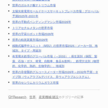
世界のガルネナ酸ナトリウム市場
太陽光発電用モールドケースサーキットブレーカ市場：グローバル
予測2025年-2031年
世界の手動式ベンディングマシン市場2026年
トリアセチルメタンの世界市場
世界の宇宙ロボット市場2026年
世界の粒状尿素市場2026年
移動式脳卒中ユニット（MSU）の世界市場2025：メーカー別、地
域別、タイプ・用途別
有害廃水処理のグローバル市場（～2033）：発生源別（病院、製
薬、石油・ガス、発電、自動車、食品＆飲料）、処理方法別（物理
的、化学的、熱的、生物学的）、地域別
世界の非侵襲的グルコースメーター市場2026年～2032年予測：タ
イプ別（ウェアラブルデバイス、非ウェアラブルシステム）
世界のセシウムカリウムガラス市場
QYResearch
、
世界
、
産業機械/建設
カテゴリーの記事