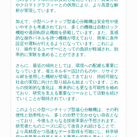
やクロマトグラフィーとの併用により、より高度な解
析が実現しています。
加えて、小型ベンチトップ型遠心分離機は安全性や使
いやすさも考慮されており、多くの機種は自動ロック
機能や過回転防止機能を搭載しています。また、直感
的な操作パネルを持つ機種が増えており、簡単に条件
設定や運転が行えるようになっています。これによ
り、操作するユーザーにとっての負担が軽減され、効
率的に実験を進めることができます。
さらに、最近の傾向としては、環境への配慮も重要に
なっています。省エネルギー設計のものや、リサイク
ル材を使用した機材が登場してきており、持続可能な
社会の実現に向けた取り組みも始まっています。これ
らの技術的な進化は、将来的にも更なる可能性を秘め
ており、研究を支える重要なツールとして活動を続け
ていくことが期待されています。
このように小型ベンチトップ型遠心分離機は、その利
便性と効率性から、多くの分野で欠かせない存在とな
っており、今後もさらなる技術革新が予想されます。
研究者たちのニーズに応じて改良され続けることで、
より高精度かつ迅速なデータ取得を可能にし、科学研
究や産業界の発展を支える重要な役割を果たしていく