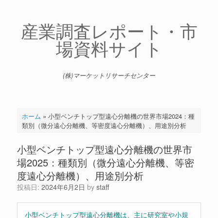
コ
ン
テ
産業調査レポート・市
ン
場資料サイト
ツ
へ
ス
キ
(株)マーケットリサーチセンター
ッ
プ
ホーム
»
小型ベンチトップ型遠心分離機の世界市場2024：種
類別（微分遠心分離機、等密度遠心分離機）、用途別分析
小型ベンチトップ型遠心分離機の世界市
場2025：種類別（微分遠心分離機、等密
度遠心分離機）、用途別分析
投稿日:
2024年6月2日
by
staff
小型ベンチトップ型遠心分離機は、主に研究室や小規