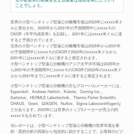
ことでしょう。
世界の小型ベンチトップ型遠心分離機市場は2023年にxxxxx米ド
ルと算出され、2025年から2031年の予測期間中にxxxxx％の
CAGR（年平均成長率）を記録し、2031年にはxxxxx米ドルに達
すると予測されています。
北米の小型ベンチトップ型遠心分離機市場は2025年から2031年
の予測期間中にxxxxx％のCAGRで2023年のxxxxx米ドルから
2031年にはxxxxx米ドルに達すると推定されます。
小型ベンチトップ型遠心分離機のアジア太平洋市場は2025年か
ら2031年の予測期間中にxxxxx％のCAGRで2023年のxxxxx米ド
ルから2031年までにxxxxx米ドルに達すると推定されます。
小型ベンチトップ型遠心分離機の主なグローバルメーカーには、
Eppendorf、Andreas Hettich、Kubota、Corning Inc.、
Sartorius、HERMLE Labortechnik、Thermo Fisher Scientific、
OHAUS、Grant、QIAGEN、NuAire、Sigma Laborzentrifugenな
どがあります。2023年には世界のトップ3メーカーが売上の約
xxxxx％を占めています。
当レポートは、小型ベンチトップ型遠心分離機の世界市場を量
的・質的分析の両面から包括的に紹介することで、お客様のビジ