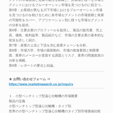
グメントにおけるブルーオーシャン市場を見つけるのに役立つ。
第5章：お客様が異なる川下市場におけるブルーオーシャン市場
を見つけるのを助けるために各市場セグメントの市場規模と発展
の可能性をカバー、アプリケーション別に様々な市場セグメント
の分析を提供。
第6章：主要企業のプロフィールを提供し、製品の販売量、売上
高、価格、粗利益率、製品紹介など、市場の主要企業の基本的な
状況を詳しく紹介。
第7章：産業の上流と下流を含む産業チェーンを分析。
第8章：市場力学、市場の最新動向、市場の推進要因と制限要
因、業界のメーカーが直面する課題とリスク、業界の関連政策の
分析を掲載。
第9章：レポートの要点と結論。
★ お問い合わせフォーム ⇒
https://www.marketresearch.co.jp/inquiry
１．小型ベンチトップ型遠心分離機の市場概要
製品の定義
小型ベンチトップ型遠心分離機：タイプ別
世界の小型ベンチトップ型遠心分離機のタイプ別市場価値比較