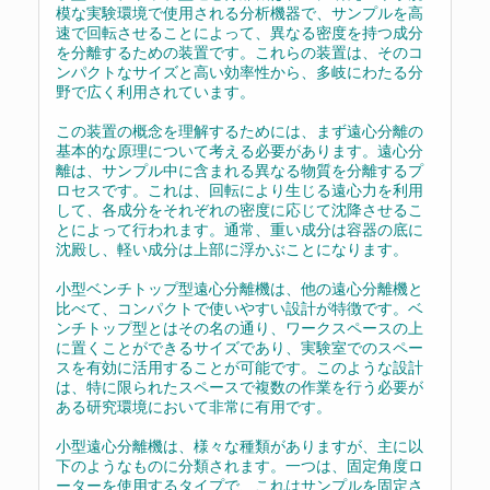
模な実験環境で使用される分析機器で、サンプルを高
速で回転させることによって、異なる密度を持つ成分
を分離するための装置です。これらの装置は、そのコ
ンパクトなサイズと高い効率性から、多岐にわたる分
野で広く利用されています。
この装置の概念を理解するためには、まず遠心分離の
基本的な原理について考える必要があります。遠心分
離は、サンプル中に含まれる異なる物質を分離するプ
ロセスです。これは、回転により生じる遠心力を利用
して、各成分をそれぞれの密度に応じて沈降させるこ
とによって行われます。通常、重い成分は容器の底に
沈殿し、軽い成分は上部に浮かぶことになります。
小型ベンチトップ型遠心分離機は、他の遠心分離機と
比べて、コンパクトで使いやすい設計が特徴です。ベ
ンチトップ型とはその名の通り、ワークスペースの上
に置くことができるサイズであり、実験室でのスペー
スを有効に活用することが可能です。このような設計
は、特に限られたスペースで複数の作業を行う必要が
ある研究環境において非常に有用です。
小型遠心分離機は、様々な種類がありますが、主に以
下のようなものに分類されます。一つは、固定角度ロ
ーターを使用するタイプで、これはサンプルを固定さ