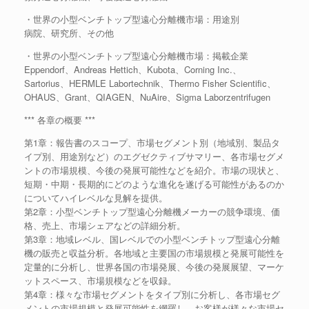
・世界の小型ベンチトップ型遠心分離機市場：用途別
病院、研究所、その他
・世界の小型ベンチトップ型遠心分離機市場：掲載企業
Eppendorf、Andreas Hettich、Kubota、Corning Inc.、
Sartorius、HERMLE Labortechnik、Thermo Fisher Scientific、
OHAUS、Grant、QIAGEN、NuAire、Sigma Laborzentrifugen
*** 各章の概要 ***
第1章：報告書のスコープ、市場セグメント別（地域別、製品タ
イプ別、用途別など）のエグゼクティブサマリー、各市場セグメ
ントの市場規模、今後の発展可能性などを紹介。市場の現状と、
短期・中期・長期的にどのような進化を遂げる可能性があるのか
についてハイレベルな見解を提供。
第2章：小型ベンチトップ型遠心分離機メーカーの競争環境、価
格、売上、市場シェアなどの詳細分析。
第3章：地域レベル、国レベルでの小型ベンチトップ型遠心分離
機の販売と収益分析。各地域と主要国の市場規模と発展可能性を
定量的に分析し、世界各国の市場発展、今後の発展展望、マーケ
ットスペース、市場規模などを収録。
第4章：様々な市場セグメントをタイプ別に分析し、各市場セグ
メントの市場規模と発展可能性を網羅し、お客様が様々な市場セ