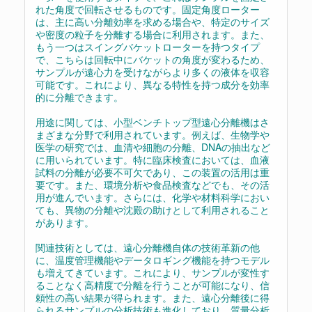
れた角度で回転させるものです。固定角度ローター
は、主に高い分離効率を求める場合や、特定のサイズ
や密度の粒子を分離する場合に利用されます。また、
もう一つはスイングバケットローターを持つタイプ
で、こちらは回転中にバケットの角度が変わるため、
サンプルが遠心力を受けながらより多くの液体を収容
可能です。これにより、異なる特性を持つ成分を効率
的に分離できます。
用途に関しては、小型ベンチトップ型遠心分離機はさ
まざまな分野で利用されています。例えば、生物学や
医学の研究では、血清や細胞の分離、DNAの抽出など
に用いられています。特に臨床検査においては、血液
試料の分離が必要不可欠であり、この装置の活用は重
要です。また、環境分析や食品検査などでも、その活
用が進んでいます。さらには、化学や材料科学におい
ても、異物の分離や沈殿の助けとして利用されること
があります。
関連技術としては、遠心分離機自体の技術革新の他
に、温度管理機能やデータロギング機能を持つモデル
も増えてきています。これにより、サンプルが変性す
ることなく高精度で分離を行うことが可能になり、信
頼性の高い結果が得られます。また、遠心分離後に得
られるサンプルの分析技術も進化しており、質量分析