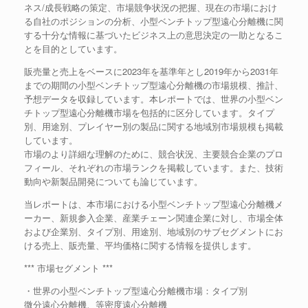
ネス/成長戦略の策定、市場競争状況の把握、現在の市場におけ
る自社のポジションの分析、小型ベンチトップ型遠心分離機に関
する十分な情報に基づいたビジネス上の意思決定の一助となるこ
とを目的としています。
販売量と売上をベースに2023年を基準年とし2019年から2031年
までの期間の小型ベンチトップ型遠心分離機の市場規模、推計、
予想データを収録しています。本レポートでは、世界の小型ベン
チトップ型遠心分離機市場を包括的に区分しています。タイプ
別、用途別、プレイヤー別の製品に関する地域別市場規模も掲載
しています。
市場のより詳細な理解のために、競合状況、主要競合企業のプロ
フィール、それぞれの市場ランクを掲載しています。また、技術
動向や新製品開発についても論じています。
当レポートは、本市場における小型ベンチトップ型遠心分離機メ
ーカー、新規参入企業、産業チェーン関連企業に対し、市場全体
および企業別、タイプ別、用途別、地域別のサブセグメントにお
ける売上、販売量、平均価格に関する情報を提供します。
*** 市場セグメント ***
・世界の小型ベンチトップ型遠心分離機市場：タイプ別
微分遠心分離機、等密度遠心分離機