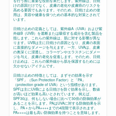
を行う際に重要な役割を果たします。紫外線は、日焼
けの原因だけでなく、皮膚の老化や皮膚癌のリスクを
高める要因でもあります。そのため、日焼け止めの使
用は、美容や健康を保つための基本的な対策とされて
います。
日焼け止めの定義としては、紫外線A（UVA）および紫
外線B（UVB）を遮断または吸収する成分を含む製品を
指します。これらの紫外線は、肌に対する影響が異な
ります。UVBは主に日焼けの原因となり、皮膚の表面
に直接的なダメージを与えます。一方、UVAは、皮膚
の奥深くに浸透し、コラーゲンやエラスチンにダメー
ジを与え、皮膚の老化を促進します。そのため、日焼
け止めは、これらの紫外線から肌を保護するためには
欠かせないアイテムです。
日焼け止めの特徴としては、まずその効果を示す
「SPF」（Sun Protection Factor）と「PA」
（protection grade of UVA）という指標があります。
SPFは主にUVBによる日焼けを防ぐ効果を示し、数値
が高いほど効果も高いとされています。例えば、
SPF30は、何もしない場合に比べて30倍の防御効果が
あることを示します。PAはUVAに対する防御効果を示
し、PA＋からPA++++までの4段階で表示されます。
PA++++は最も高い防御効果を持つことを意味します。