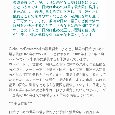
知識を持つことが、より効果的な日焼け対策につなが
るという点です。日焼け止めの効果を最大限に発揮す
るためには、適切な量を均等に塗布し、特に汗や水に
触れることで落ちやすくなるため、定期的な塗り直し
が不可欠です。また、服装や日傘、帽子など他の紫外
線対策と併用することで、さらなる効果を期待できま
す。このように、日焼け止めの正しい理解と使い方
が、美しい肌と健康を保つ重要な要素となります。
GlobalInfoResearch社の最新調査によると、世界の日焼け止め市
場規模は2023年にxxxx米ドルと評価され、2031年までに年平均
xxxx%でxxxx米ドルに成長すると予測されています。
本レポートは、世界の日焼け止め市場に関する詳細かつ包括的な
分析です。メーカー別、地域別・国別、タイプ別、用途別の定量
分析および定性分析を行っています。市場は絶え間なく変化して
いるため、本レポートでは競争、需給動向、多くの市場における
需要の変化に影響を与える主な要因を調査しています。選定した
競合企業の会社概要と製品例、および選定したいくつかのリーダ
ー企業の2025年までの市場シェア予測を掲載しています。
*** 主な特徴 ***
日焼け止めの世界市場規模および予測：消費金額（百万ドル）、