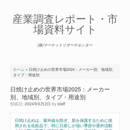
コ
ン
テ
産業調査レポート・市
ン
場資料サイト
ツ
へ
ス
キ
(株)マーケットリサーチセンター
ッ
プ
ホーム
»
日焼け止めの世界市場2024：メーカー別、地域別、
タイプ・用途別
日焼け止めの世界市場2025：メーカー
別、地域別、タイプ・用途別
投稿日:
2024年6月2日
by
staff
日焼け止めは、紫外線を防ぎ、肌を保護するために使
用される化粧品で、特に日差しが強い季節や屋外活動