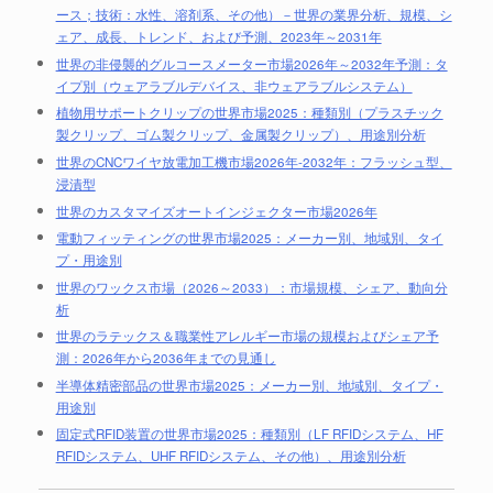
ース；技術：水性、溶剤系、その他）－世界の業界分析、規模、シ
ェア、成長、トレンド、および予測、2023年～2031年
世界の非侵襲的グルコースメーター市場2026年～2032年予測：タ
イプ別（ウェアラブルデバイス、非ウェアラブルシステム）
植物用サポートクリップの世界市場2025：種類別（プラスチック
製クリップ、ゴム製クリップ、金属製クリップ）、用途別分析
世界のCNCワイヤ放電加工機市場2026年-2032年：フラッシュ型、
浸漬型
世界のカスタマイズオートインジェクター市場2026年
電動フィッティングの世界市場2025：メーカー別、地域別、タイ
プ・用途別
世界のワックス市場（2026～2033）：市場規模、シェア、動向分
析
世界のラテックス＆職業性アレルギー市場の規模およびシェア予
測：2026年から2036年までの見通し
半導体精密部品の世界市場2025：メーカー別、地域別、タイプ・
用途別
固定式RFID装置の世界市場2025：種類別（LF RFIDシステム、HF
RFIDシステム、UHF RFIDシステム、その他）、用途別分析