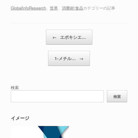
GlobalInfoResearch
、
世界
、
消費材/食品
カテゴリーの記事
投稿ナビゲーション
←
エポキシエ…
1-メチル…
→
検索
検索
イメージ