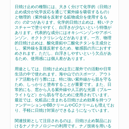
日焼け止めの種類には、大きく分けて化学的（日焼け
止め成分が化学反応を通じて紫外線を吸収するもの）
と物理的（紫外線を反射する鉱物成分を使用するも
の）の2つがあります。化学的日焼け止めは、軽いテク
スチャーで塗りやすく、白浮きが少ないという特徴が
あります。代表的な成分にはオキシベンゾンやアボベ
ンゾン、オクトクリレンなどがあります。一方、物理
的日焼け止めは、酸化亜鉛や二酸化チタンを主成分と
し、紫外線を直接反射するため、敏感肌の方におすす
めされます。ただし、白浮きしやすいという欠点があ
るため、使用感には個人差があります。
用途としては、日焼け止めは主に屋外での活動や日常
生活の中で使われます。海や山でのスポーツ、アウト
ドア活動を行う際には、特に強い紫外線から肌を守る
ため、しっかりと塗布することが重要です。また、日
常的にも、窓から入る紫外線や人工的な光源（ブルー
ライトなど）から肌を守るために使用されています。
最近では、化粧品に含まれる日焼け止め効果を持つフ
ァンデーションやBBクリームやCCクリームも増えてお
り、手軽に日焼け対策ができるようになっています。
関連技術として注目されるのは、日焼け止め製品にお
けるナノテクノロジーの利用です。ナノ技術を用いる