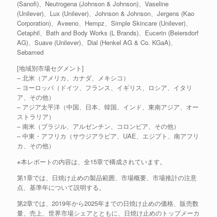
(Sanofi)、Neutrogena (Johnson & Johnson)、Vaseline
(Unilever)、Lux (Unilever)、Johnson & Johnson、Jergens (Kao
Corporation)、Aveeno、Hempz、Simple Skincare (Unilever)、
Cetaphil、Bath and Body Works (L Brands)、Eucerin (Beiersdorf
AG)、Suave (Unilever)、Dial (Henkel AG & Co. KGaA)、
Sebamed
[地域別市場セグメント]
– 北米（アメリカ、カナダ、メキシコ）
– ヨーロッパ（ドイツ、フランス、イギリス、ロシア、イタリ
ア、その他）
– アジア太平洋（中国、日本、韓国、インド、東南アジア、オー
ストラリア）
– 南米（ブラジル、アルゼンチン、コロンビア、その他）
– 中東・アフリカ（サウジアラビア、UAE、エジプト、南アフリ
カ、その他）
※本レポートの内容は、全15章で構成されています。
第1章では、日焼け止めの製品範囲、市場概要、市場推計の注意
点、基準年について説明する。
第2章では、2019年から2025年までの日焼け止めの価格、販売数
量、売上、世界市場シェアとともに、日焼け止めのトップメーカ