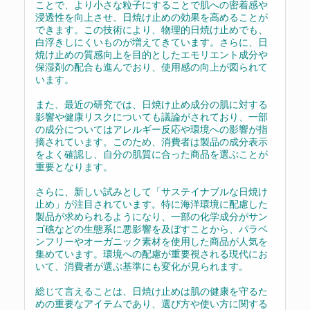
ことで、より小さな粒子にすることで肌への密着感や
浸透性を向上させ、日焼け止めの効果を高めることが
できます。この技術により、物理的日焼け止めでも、
白浮きしにくいものが増えてきています。さらに、日
焼け止めの質感向上を目的としたエモリエント成分や
保湿剤の配合も進んでおり、使用感の向上が図られて
います。
また、最近の研究では、日焼け止め成分の肌に対する
影響や健康リスクについても議論がされており、一部
の成分についてはアレルギー反応や環境への影響が指
摘されています。このため、消費者は製品の成分表示
をよく確認し、自分の肌質に合った商品を選ぶことが
重要となります。
さらに、新しい試みとして「サステイナブルな日焼け
止め」が注目されています。特に海洋環境に配慮した
製品が求められるようになり、一部の化学成分がサン
ゴ礁などの生態系に悪影響を及ぼすことから、パラベ
ンフリーやオーガニック素材を使用した商品が人気を
集めています。環境への配慮が重要視される現代にお
いて、消費者が選ぶ基準にも変化が見られます。
総じて言えることは、日焼け止めは肌の健康を守るた
めの重要なアイテムであり、選び方や使い方に関する