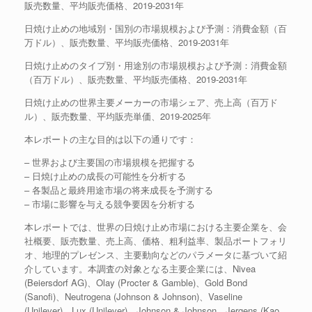
販売数量、平均販売価格、2019-2031年
日焼け止めの地域別・国別の市場規模および予測：消費金額（百
万ドル）、販売数量、平均販売価格、2019-2031年
日焼け止めのタイプ別・用途別の市場規模および予測：消費金額
（百万ドル）、販売数量、平均販売価格、2019-2031年
日焼け止めの世界主要メーカーの市場シェア、売上高（百万ド
ル）、販売数量、平均販売単価、2019-2025年
本レポートの主な目的は以下の通りです：
– 世界および主要国の市場規模を把握する
– 日焼け止めの成長の可能性を分析する
– 各製品と最終用途市場の将来成長を予測する
– 市場に影響を与える競争要因を分析する
本レポートでは、世界の日焼け止め市場における主要企業を、会
社概要、販売数量、売上高、価格、粗利益率、製品ポートフォリ
オ、地理的プレゼンス、主要動向などのパラメータに基づいて紹
介しています。本調査の対象となる主要企業には、Nivea
(Beiersdorf AG)、Olay (Procter & Gamble)、Gold Bond
(Sanofi)、Neutrogena (Johnson & Johnson)、Vaseline
(Unilever)、Lux (Unilever)、Johnson & Johnson、Jergens (Kao