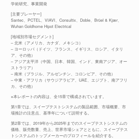
学術研究、事業開発
[主要プレーヤー]
Santec、PCTEL、VIAVI、Consultix、Doble、Brüel & Kjær、
Wuhan Goldhome Hipot Electrical
[地域別市場セグメント]
– 北米（アメリカ、カナダ、メキシコ）
– ヨーロッパ（ドイツ、フランス、イギリス、ロシア、イタリ
ア、その他）
– アジア太平洋（中国、日本、韓国、インド、東南アジア、オー
ストラリア）
– 南米（ブラジル、アルゼンチン、コロンビア、その他）
– 中東・アフリカ（サウジアラビア、UAE、エジプト、南アフリ
カ、その他）
※本レポートの内容は、全15章で構成されています。
第1章では、スイープテストシステムの製品範囲、市場概要、市
場推計の注意点、基準年について説明する。
第2章では、2019年から2025年までのスイープテストシステムの
価格、販売数量、売上、世界市場シェアとともに、スイープテス
トシステムのトップメーカーのプロフィールを紹介する。