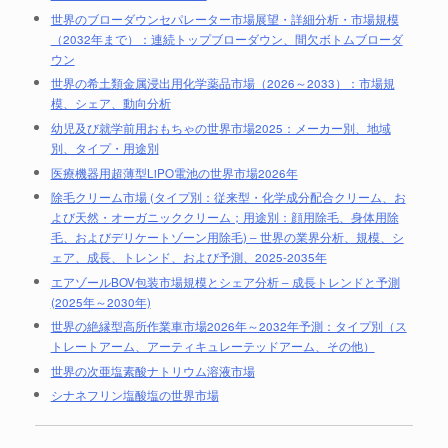
世界のブローダウンセパレーター市場展望・詳細分析・市場規模
（2032年まで）：連続トップブローダウン、間欠ボトムブローダ
ウン
世界の希土類金属浸出用化学薬品市場（2026～2033）：市場規
模、シェア、動向分析
幼児及び就学前用おもちゃの世界市場2025：メーカー別、地域
別、タイプ・用途別
医療機器用超薄型LiPO電池の世界市場2026年
除毛クリーム市場 (タイプ別：従来型・化学成分配合クリーム、お
よび天然・オーガニッククリーム；用途別：顔用除毛、身体用除
毛、およびデリケートゾーン用除毛) – 世界の業界分析、規模、シ
ェア、成長、トレンド、および予測、2025-2035年
エアゾールBOV包装市場規模とシェア分析 – 成長トレンドと予測
(2025年～2030年)
世界の絶縁型高所作業車市場2026年～2032年予測：タイプ別（ス
トレートアーム、アーティキュレーテッドアーム、その他）
世界の次亜塩素酸ナトリウム溶液市場
シナネフリン塩酸塩の世界市場