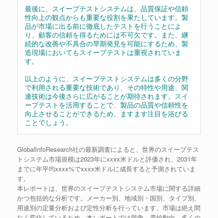
最後に、スイープテストシステムは、品質保証や信頼
性向上の観点からも重要な役割を果たしています。製
品が市場に出る前に徹底したテストを行うことによ
り、顧客の信頼を得るためには不可欠です。また、継
続的な改善や不具合の早期発見を可能にするため、製
造現場においてもスイープテストは重視されていま
す。
以上のように、スイープテストシステムは多くの分野
で利用される重要な技術であり、その特性や用途、関
連技術は今後さらに広がることが期待されます。スイ
ープテストを活用することで、製品の品質や信頼性を
向上させることができるため、ますます注目を浴びる
ことでしょう。
GlobalInfoResearch社の最新調査によると、世界のスイープテス
トシステム市場規模は2023年にxxxx米ドルと評価され、2031年
までに年平均xxxx%でxxxx米ドルに成長すると予測されていま
す。
本レポートは、世界のスイープテストシステム市場に関する詳細
かつ包括的な分析です。メーカー別、地域別・国別、タイプ別、
用途別の定量分析および定性分析を行っています。市場は絶え間
なく変化しているため、本レポートでは競争、需給動向、多くの