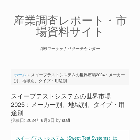
コ
ン
テ
産業調査レポート・市
ン
場資料サイト
ツ
へ
ス
キ
(株)マーケットリサーチセンター
ッ
プ
ホーム
»
スイープテストシステムの世界市場2024：メーカー
別、地域別、タイプ・用途別
スイープテストシステムの世界市場
2025：メーカー別、地域別、タイプ・用
途別
投稿日:
2024年6月2日
by
staff
スイープテストシステム（Swept Test Systems）は、