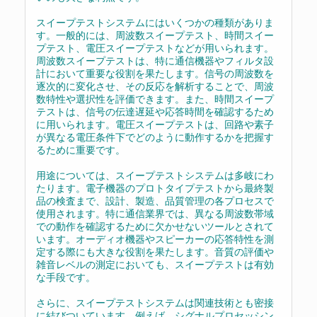
スイープテストシステムにはいくつかの種類がありま
す。一般的には、周波数スイープテスト、時間スイー
プテスト、電圧スイープテストなどが用いられます。
周波数スイープテストは、特に通信機器やフィルタ設
計において重要な役割を果たします。信号の周波数を
逐次的に変化させ、その反応を解析することで、周波
数特性や選択性を評価できます。また、時間スイープ
テストは、信号の伝達遅延や応答時間を確認するため
に用いられます。電圧スイープテストは、回路や素子
が異なる電圧条件下でどのように動作するかを把握す
るために重要です。
用途については、スイープテストシステムは多岐にわ
たります。電子機器のプロトタイプテストから最終製
品の検査まで、設計、製造、品質管理の各プロセスで
使用されます。特に通信業界では、異なる周波数帯域
での動作を確認するために欠かせないツールとされて
います。オーディオ機器やスピーカーの応答特性を測
定する際にも大きな役割を果たします。音質の評価や
雑音レベルの測定においても、スイープテストは有効
な手段です。
さらに、スイープテストシステムは関連技術とも密接
に結びついています。例えば、シグナルプロセッシン