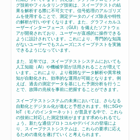
グ技術やフィルタリング技術は、スイープテストの結
果を解析する際に不可欠です。信号処理のアルゴリズ
ムを使用することで、測定データのノイズ除去や特性
の解析が行いやすくなります。また、グラフィカルユ
ーザーインターフェース（GUI）を備えたソフトウェ
アが開発されており、ユーザーが直感的に操作できる
ように設計されています。これにより、専門的な知識
がないユーザーでもスムーズにスイープテストを実施
できるようになっています。
また、近年では、スイープテストシステムにおいても
人工知能（AI）や機械学習が活用されることが増えて
います。これにより、より複雑なデータ解析や異常検
知が自動化され、効率的な運用が可能となります。例
えば、過去の測定データを基にした予測分析を行うこ
とで、故障の兆候を事前に把握することができます。
スイープテストシステムの未来においては、さらなる
自動化とデジタル化が進むと予想されます。特に5Gや
IoT（モノのインターネット）が普及する中で、これら
の技術に対応した測定技術がますます求められるでし
ょう。新たな通信プロトコルやデバイスの登場によ
り、スイープテストシステムは、これらの要求に応え
るための進化を遂げていくと考えられます。