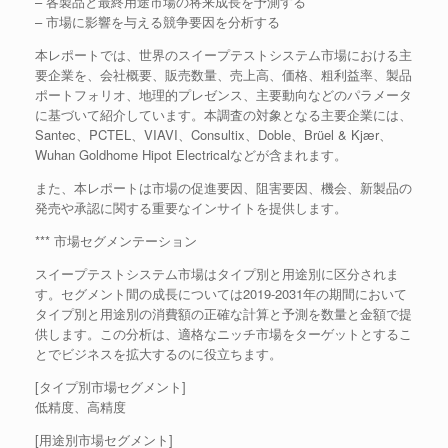
– 各製品と最終用途市場の将来成長を予測する
– 市場に影響を与える競争要因を分析する
本レポートでは、世界のスイープテストシステム市場における主
要企業を、会社概要、販売数量、売上高、価格、粗利益率、製品
ポートフォリオ、地理的プレゼンス、主要動向などのパラメータ
に基づいて紹介しています。本調査の対象となる主要企業には、
Santec、PCTEL、VIAVI、Consultix、Doble、Brüel & Kjær、
Wuhan Goldhome Hipot Electricalなどが含まれます。
また、本レポートは市場の促進要因、阻害要因、機会、新製品の
発売や承認に関する重要なインサイトを提供します。
*** 市場セグメンテーション
スイープテストシステム市場はタイプ別と用途別に区分されま
す。セグメント間の成長については2019-2031年の期間において
タイプ別と用途別の消費額の正確な計算と予測を数量と金額で提
供します。この分析は、適格なニッチ市場をターゲットとするこ
とでビジネスを拡大するのに役立ちます。
[タイプ別市場セグメント]
低精度、高精度
[用途別市場セグメント]