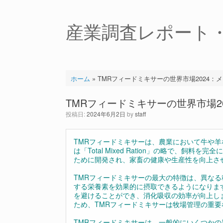
コ
ン
テ
産業調査レポート
ン
ツ
へ
ス
キ
ホーム
»
TMRフィードミキサーの世界市場2024
ッ
プ
TMRフィードミキサーの世界市場
投稿日:
2024年6月2日
by
staff
TMRフィードミキサーは、農業において牛や羊
は「Total Mixed Ration」の略で、
ために開発され、家畜の健康や生産性を向上さ
TMRフィードミキサーの最大の特徴は、異な
する栄養素を効果的に摂取できるようになりま
を避けることができ、消化吸収の効率が向上し
ため、TMRフィードミキサーは牧場管理の重
TMRフィードミキサーは、一般的にいくつか