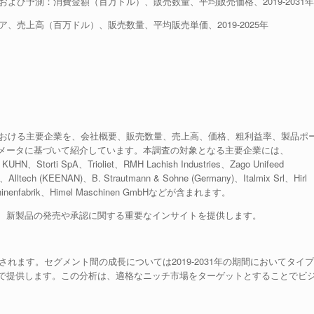
よび予測：消費金額（百万ドル）、販売数量、平均販売価格、2019-2031年
、売上高（百万ドル）、販売数量、平均販売単価、2019-2025年
における主要企業を、会社概要、販売数量、売上高、価格、粗利益率、製品ポ
メータに基づいて紹介しています。本調査の対象となる主要企業には、
、KUHN、Storti SpA、Trioliet、RMH Lachish Industries、Zago Unifeed
i、Alltech (KEENAN)、B. Strautmann & Sohne (Germany)、Italmix Srl、Hirl
aschinenfabrik、Himel Maschinen GmbHなどが含まれます。
、新製品の発売や承認に関する重要なインサイトを提供します。
れます。セグメント間の成長については2019-2031年の期間においてタイプ
で提供します。この分析は、適格なニッチ市場をターゲットとすることでビ