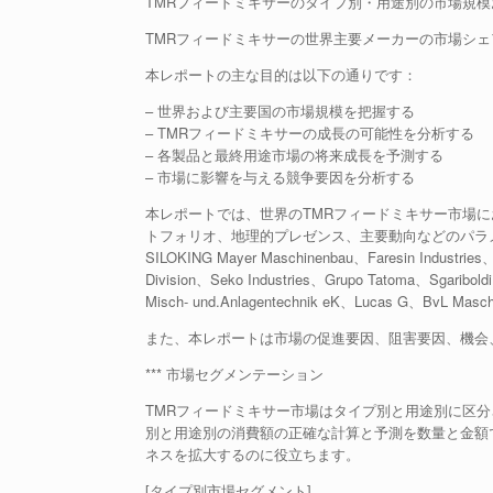
TMRフィードミキサーのタイプ別・用途別の市場規模お
TMRフィードミキサーの世界主要メーカーの市場シェア
本レポートの主な目的は以下の通りです：
– 世界および主要国の市場規模を把握する
– TMRフィードミキサーの成長の可能性を分析する
– 各製品と最終用途市場の将来成長を予測する
– 市場に影響を与える競争要因を分析する
本レポートでは、世界のTMRフィードミキサー市場
トフォリオ、地理的プレゼンス、主要動向などのパラ
SILOKING Mayer Maschinenbau、Faresin Industries
Division、Seko Industries、Grupo Tatoma、Sgaribold
Misch- und.Anlagentechnik eK、Lucas G、BvL M
また、本レポートは市場の促進要因、阻害要因、機会
*** 市場セグメンテーション
TMRフィードミキサー市場はタイプ別と用途別に区分さ
別と用途別の消費額の正確な計算と予測を数量と金額
ネスを拡大するのに役立ちます。
[タイプ別市場セグメント]