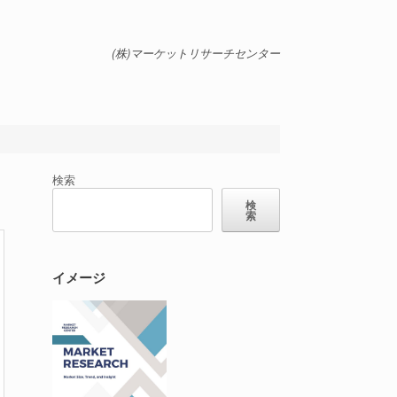
(株)マーケットリサーチセンター
検索
検
索
イメージ