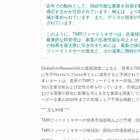
近年での動向として、持続可能な農業を目指す
適応するかが注目されています。例えば、より
減が進められています。また、デジタル技術の
されています。
このように、TMRフィードミキサーは、先進
健康的な餌管理は、家畜の生産性能を向上させ
の効果を最大限に引き出すためには、最新の技
フィードミキサーの進化と、その成果に期待が
GlobalInfoResearch社の最新調査によると、世
に年平均xxxx%でxxxx米ドルに成長すると予測され
本レポートは、世界のTMRフィードミキサー市場に
別の定量分析および定性分析を行っています。市場は
おける需要の変化に影響を与える主な要因を調査して
ーダー企業の2025年までの市場シェア予測を掲載し
*** 主な特徴 ***
TMRフィードミキサーの世界市場規模および予測：消費
TMRフィードミキサーの地域別・国別の市場規模および