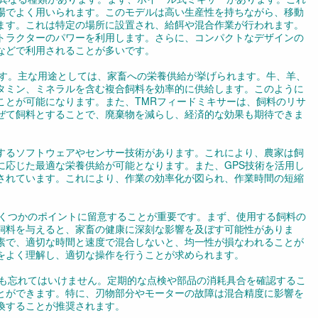
場でよく用いられます。このモデルは高い生産性を持ちながら、移動
ます。これは特定の場所に設置され、給餌や混合作業が行われます。
トラクターのパワーを利用します。さらに、コンパクトなデザインの
などで利用されることが多いです。
ます。主な用途としては、家畜への栄養供給が挙げられます。牛、羊、
タミン、ミネラルを含む複合飼料を効率的に供給します。このように
ことが可能になります。また、TMRフィードミキサーは、飼料のリサ
ぜて飼料とすることで、廃棄物を減らし、経済的な効果も期待できま
するソフトウェアやセンサー技術があります。これにより、農家は飼
に応じた最適な栄養供給が可能となります。また、GPS技術を活用し
されています。これにより、作業の効率化が図られ、作業時間の短縮
いくつかのポイントに留意することが重要です。まず、使用する飼料の
飼料を与えると、家畜の健康に深刻な影響を及ぼす可能性がありま
素で、適切な時間と速度で混合しないと、均一性が損なわれることが
をよく理解し、適切な操作を行うことが求められます。
スも忘れてはいけません。定期的な点検や部品の消耗具合を確認するこ
とができます。特に、刃物部分やモーターの故障は混合精度に影響を
換することが推奨されます。