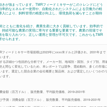
動きが強まっています。TMRフィードミキサーがこのトレンドにどう
効率的なエネルギー使用や、自動化されたシステムによる労働力の軽
導入により、飼料管理の精度が向上し、環境負荷を減らすことが期待
技術とともに進化を続け、農業生産に大きく貢献しています。効率的で
、持続可能な農業の実現に寄与する重要な要素です。農業の現場でそ
術を取り入れつつ、正しい運用と管理が不可欠です。これからもTMR
寄せられます。
界のTMRフィードミキサー市場規模は2023年にxxxx米ドルと評価され、2031年まで
ています。
関する詳細かつ包括的な分析です。メーカー別、地域別・国別、タイプ別、用
絶え間なく変化しているため、本レポートでは競争、需給動向、多くの市場
います。選定した競合企業の会社概要と製品例、および選定したいくつかの
ています。
金額（百万ドル）、販売数量、平均販売価格、2019-2031年
予測：消費金額（百万ドル）、販売数量、平均販売価格、2019-2031年