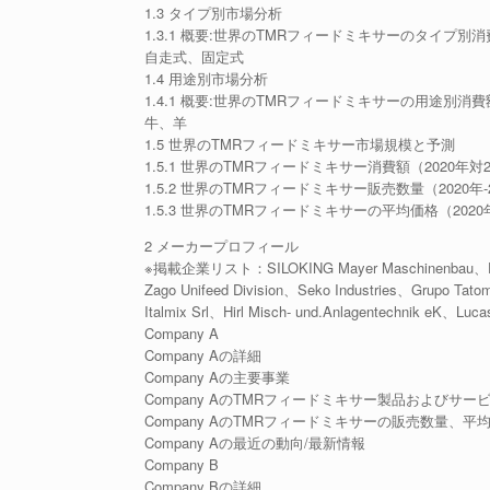
1.3 タイプ別市場分析
1.3.1 概要:世界のTMRフィードミキサーのタイプ別消費
自走式、固定式
1.4 用途別市場分析
1.4.1 概要:世界のTMRフィードミキサーの用途別消費額：
牛、羊
1.5 世界のTMRフィードミキサー市場規模と予測
1.5.1 世界のTMRフィードミキサー消費額（2020年対2
1.5.2 世界のTMRフィードミキサー販売数量（2020年-
1.5.3 世界のTMRフィードミキサーの平均価格（2020年
2 メーカープロフィール
※掲載企業リスト：SILOKING Mayer Maschinenbau、Faresi
Zago Unifeed Division、Seko Industries、Grupo Tat
Italmix Srl、Hirl Misch- und.Anlagentechnik eK、L
Company A
Company Aの詳細
Company Aの主要事業
Company AのTMRフィードミキサー製品およびサー
Company AのTMRフィードミキサーの販売数量、平
Company Aの最近の動向/最新情報
Company B
Company Bの詳細