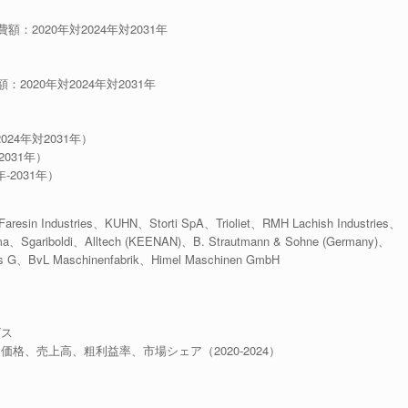
額：2020年対2024年対2031年
2020年対2024年対2031年
024年対2031年）
2031年）
-2031年）
n Industries、KUHN、Storti SpA、Trioliet、RMH Lachish Industries、
oma、Sgariboldi、Alltech (KEENAN)、B. Strautmann & Sohne (Germany)、
ucas G、BvL Maschinenfabrik、Himel Maschinen GmbH
ビス
均価格、売上高、粗利益率、市場シェア（2020-2024）