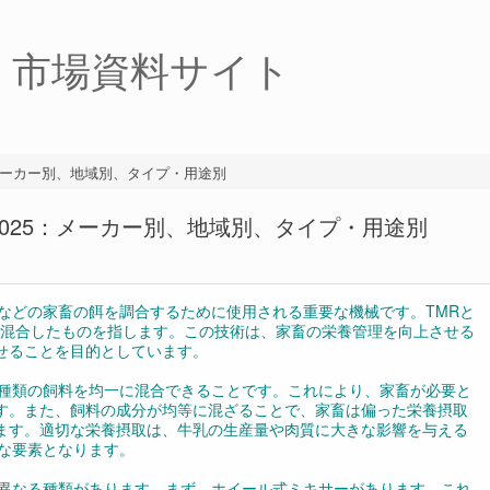
・市場資料サイト
：メーカー別、地域別、タイプ・用途別
2025：メーカー別、地域別、タイプ・用途別
などの家畜の餌を調合するために使用される重要な機械です。TMRと
飼料を完全に混合したものを指します。この技術は、家畜の栄養管理を向上させる
せることを目的としています。
る種類の飼料を均一に混合できることです。これにより、家畜が必要と
す。また、飼料の成分が均等に混ざることで、家畜は偏った栄養摂取
ます。適切な栄養摂取は、牛乳の生産量や肉質に大きな影響を与える
要な要素となります。
の異なる種類があります。まず、ホイール式ミキサーがあります。これ