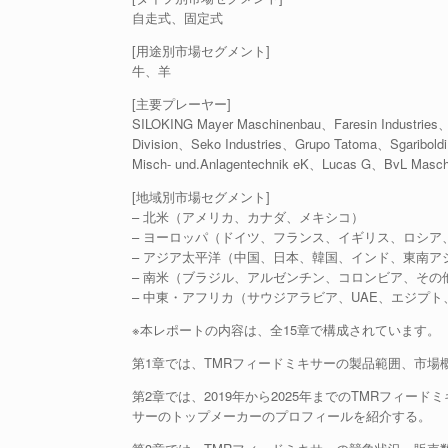
自走式、固定式
[用途別市場セグメント]
牛、羊
[主要プレーヤー]
SILOKING Mayer Maschinenbau、Faresin Industries
Division、Seko Industries、Grupo Tatoma、Sgaribold
Misch- und.Anlagentechnik eK、Lucas G、BvL Masch
[地域別市場セグメント]
– 北米（アメリカ、カナダ、メキシコ）
– ヨーロッパ（ドイツ、フランス、イギリス、ロシア
– アジア太平洋（中国、日本、韓国、インド、東南ア
– 南米（ブラジル、アルゼンチン、コロンビア、その
– 中東・アフリカ（サウジアラビア、UAE、エジプ
※本レポートの内容は、全15章で構成されています。
第1章では、TMRフィードミキサーの製品範囲、市
第2章では、2019年から2025年までのTMRフィ
サーのトップメーカーのプロフィールを紹介する。