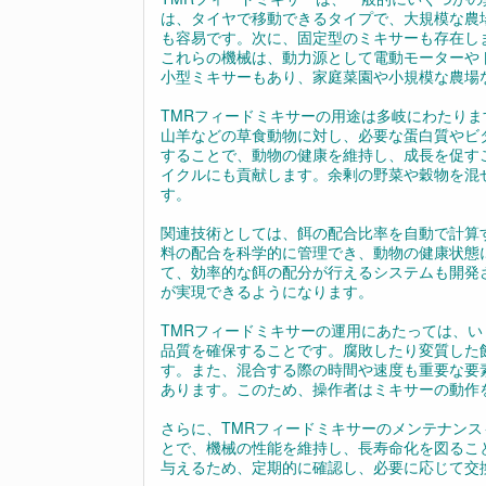
は、タイヤで移動できるタイプで、大規模な農
も容易です。次に、固定型のミキサーも存在し
これらの機械は、動力源として電動モーターや
小型ミキサーもあり、家庭菜園や小規模な農場
TMRフィードミキサーの用途は多岐にわたり
山羊などの草食動物に対し、必要な蛋白質やビ
することで、動物の健康を維持し、成長を促す
イクルにも貢献します。余剰の野菜や穀物を混
す。
関連技術としては、餌の配合比率を自動で計算
料の配合を科学的に管理でき、動物の健康状態
て、効率的な餌の配分が行えるシステムも開発
が実現できるようになります。
TMRフィードミキサーの運用にあたっては、
品質を確保することです。腐敗したり変質した
す。また、混合する際の時間や速度も重要な要
あります。このため、操作者はミキサーの動作
さらに、TMRフィードミキサーのメンテナン
とで、機械の性能を維持し、長寿命化を図るこ
与えるため、定期的に確認し、必要に応じて交