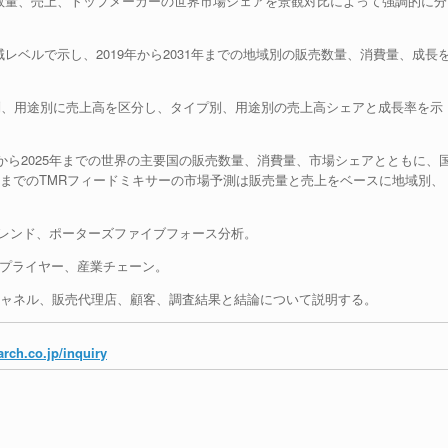
売数量、売上、トップメーカーの世界市場シェアを景観対比によって強調的に分
レベルで示し、2019年から2031年までの地域別の販売数量、消費量、成長
イプ別、用途別に売上高を区分し、タイプ別、用途別の売上高シェアと成長率を示
9年から2025年までの世界の主要国の販売数量、消費量、市場シェアとともに、
1年までのTMRフィードミキサーの市場予測は販売量と売上をベースに地域別、
トレンド、ポーターズファイブフォース分析。
サプライヤー、産業チェーン。
売チャネル、販売代理店、顧客、調査結果と結論について説明する。
rch.co.jp/inquiry