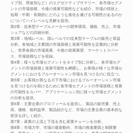
イプ別、用途別など）のエグゼクティブサマリー、各市場セグメ
ントの市場規模、今後の発展可能性などを紹介。市場の現状と、
短期・中期・長期的にどのような進化を遂げる可能性があるのか
についてハイレベルな見解を提供。
第2章：従来型テーブルメーカーの競争環境、価格、売上、市場
シェアなどの詳細分析。
第3章：地域レベル、国レベルでの従来型テーブルの販売と収益
分析。各地域と主要国の市場規模と発展可能性を定量的に分析
し、世界各国の市場発展、今後の発展展望、マーケットスペー
ス、市場規模などを収録。
第4章：様々な市場セグメントをタイプ別に分析し、各市場セグ
メントの市場規模と発展可能性を網羅し、お客様が様々な市場セ
グメントにおけるブルーオーシャン市場を見つけるのに役立つ。
第5章：お客様が異なる川下市場におけるブルーオーシャン市場
を見つけるのを助けるために各市場セグメントの市場規模と発展
の可能性をカバー、アプリケーション別に様々な市場セグメント
の分析を提供。
第6章：主要企業のプロフィールを提供し、製品の販売量、売上
高、価格、粗利益率、製品紹介など、市場の主要企業の基本的な
状況を詳しく紹介。
第7章：産業の上流と下流を含む産業チェーンを分析。
第8章：市場力学、市場の最新動向、市場の推進要因と制限要