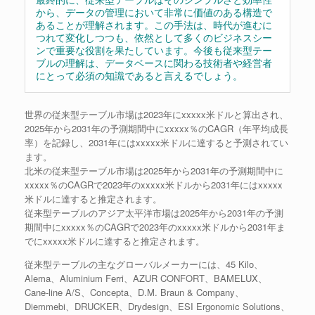
から、データの管理において非常に価値のある構造で
あることが理解されます。この手法は、時代が進むに
つれて変化しつつも、依然として多くのビジネスシー
ンで重要な役割を果たしています。今後も従来型テー
ブルの理解は、データベースに関わる技術者や経営者
にとって必須の知識であると言えるでしょう。
世界の従来型テーブル市場は2023年にxxxxx米ドルと算出され、
2025年から2031年の予測期間中にxxxxx％のCAGR（年平均成長
率）を記録し、2031年にはxxxxx米ドルに達すると予測されてい
ます。
北米の従来型テーブル市場は2025年から2031年の予測期間中に
xxxxx％のCAGRで2023年のxxxxx米ドルから2031年にはxxxxx
米ドルに達すると推定されます。
従来型テーブルのアジア太平洋市場は2025年から2031年の予測
期間中にxxxxx％のCAGRで2023年のxxxxx米ドルから2031年ま
でにxxxxx米ドルに達すると推定されます。
従来型テーブルの主なグローバルメーカーには、45 Kilo、
Alema、Aluminium Ferri、AZUR CONFORT、BAMELUX、
Cane-line A/S、Concepta、D.M. Braun & Company、
Diemmebi、DRUCKER、Drydesign、ESI Ergonomic Solutions、