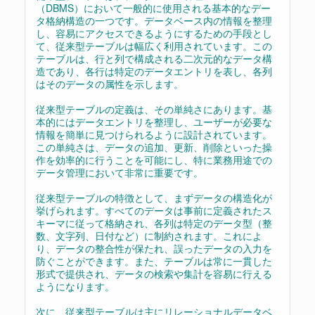
（DBMS）において一般的に使用される基本的なデー
タ格納構造の一つです。データベース内の情報を整理
し、容易にアクセスできるようにするための手段とし
て、従来型テーブルは幅広く利用されています。この
テーブルは、行と列で構成される二次元的なデータ構
造であり、各行は特定のデータエントリを表し、各列
はそのデータの属性を示します。
従来型テーブルの定義は、その単純さにあります。基
本的にはデータエントリを整理し、ユーザーが必要な
情報を簡単に見つけられるように設計されています。
この単純さは、データの追加、更新、削除といった操
作を効率的に行うことを可能にし、特に業務用途での
データ管理において非常に重要です。
従来型テーブルの特徴として、まずデータの構造化が
挙げられます。すべてのデータは事前に定義されたス
キーマに従って格納され、各列は特定のデータ型（整
数、文字列、日付など）に制約されます。これによ
り、データの整合性が保たれ、誤ったデータの入力を
防ぐことができます。また、テーブルは常に一貫した
形式で提供され、データの検索や集計を容易に行える
ようになります。
次に、従来型テーブルは主にリレーショナルデータベ