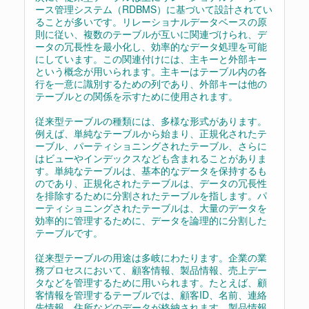
ース管理システム（RDBMS）に基づいて設計されてい
ることが多いです。リレーショナルデータベースの原
則に従い、複数のテーブルが互いに関連づけられ、デ
ータの冗長性を最小化し、効率的なデータ処理を可能
にしています。この関連付けには、主キーと外部キー
という概念が用いられます。主キーはテーブル内の各
行を一意に識別するための列であり、外部キーは他の
テーブルとの関係を示すために使用されます。
従来型テーブルの種類には、多様な形式があります。
例えば、単純なテーブルから始まり、正規化されたテ
ーブル、パーティショニングされたテーブル、さらに
はビューやインデックスなども含まれることがありま
す。単純なテーブルは、基本的なデータを保持するも
のであり、正規化されたテーブルは、データの冗長性
を排除するために分割されたテーブルを指します。パ
ーティショニングされたテーブルは、大量のデータを
効率的に管理するために、データを論理的に分割した
テーブルです。
従来型テーブルの用途は多岐にわたります。企業の業
務プロセスにおいて、顧客情報、製品情報、売上デー
タなどを管理するために用いられます。たとえば、顧
客情報を管理するテーブルでは、顧客ID、名前、連絡
先情報、住所などのデータが格納されます。製品情報