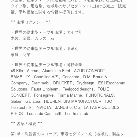
タイプ別、用途別、地域別のサブセグメントにおける売上、販売
量、平均価格に関する情報を提供します。
*** 市場セグメント ***
・世界の従来型テーブル市場：タイプ別
木製、金属、ガラス、石
・世界の従来型テーブル市場：用途別
家庭、商業
・世界の従来型テーブル市場：掲載企業
45 Kilo、Alema、Aluminium Ferri、AZUR CONFORT、
BAMELUX、Cane-line A/S、Concepta、D.M. Braun &
Company、Diemmebi、DRUCKER、Drydesign、ESI Ergonomic
Solutions、Faust Linoleum、Feelgood designs、FOLIE
CONCEPT、Fonsegrive、Forma Marine、FUNCTIONALS、
Gaber、Galiatea、HEERENHUIS MANUFACTUUR、IBC
Heiztechnik、INVICTA、JANUS et Cie、LA FABRIQUE DES
PIEDS、Leonardo Caminetti、Les Iresistub
*** 各章の概要 ***
第1章：報告書のスコープ、市場セグメント別（地域別、製品タ