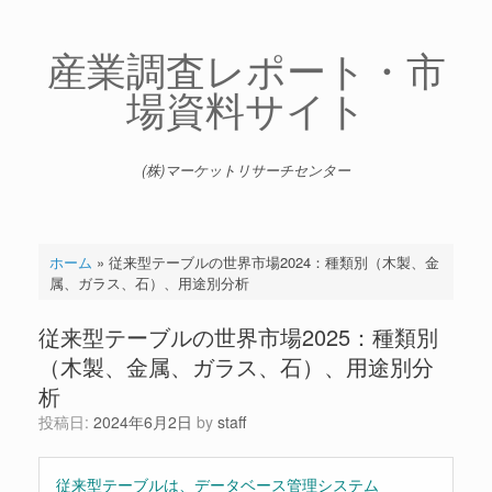
コ
ン
テ
産業調査レポート・市
ン
場資料サイト
ツ
へ
ス
キ
(株)マーケットリサーチセンター
ッ
プ
ホーム
»
従来型テーブルの世界市場2024：種類別（木製、金
属、ガラス、石）、用途別分析
従来型テーブルの世界市場2025：種類別
（木製、金属、ガラス、石）、用途別分
析
投稿日:
2024年6月2日
by
staff
従来型テーブルは、データベース管理システム