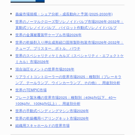
義歯市場規模・シェア分析－成長動向と予測 (2025-2030年)
世界のノーマルクローズ型ソレノイドバルブ市場2026年-2032年：
直動式ソレノイドバルブ、パイロット作動式ソレノイドバルブ
世界の金属被覆装甲ケーブル市場2026年
世界の乾燥剤入り押出成形経口固形製剤包装市場2026年-2032年：
チューブ、ブリスター、ボトル、パウチ
世界のスペシャリティケミカルズ（スペシャリティ・エフェクトケ
ミカル）市場2026年
混合油圧セメントの世界市場2026年
リアライトコントローラーの世界市場2025：種類別（ブレーキラ
ンプ、テールランプ、ウインカーランプ、その他）、用途別分析
世界のTEMPIC市場
フレーク製氷機の世界市場2025：種類別（40kg/hr以下、40〜
100kg/hr、100kg/hr以上）、用途別分析
世界の手動式ベンディングマシン市場2026年
世界の乾燥機用ベアリングキット市場2026年
組織用スキャホールドの世界市場