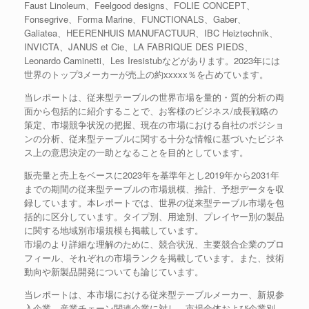
Faust Linoleum、Feelgood designs、FOLIE CONCEPT、
Fonsegrive、Forma Marine、FUNCTIONALS、Gaber、
Galiatea、HEERENHUIS MANUFACTUUR、IBC Heiztechnik、
INVICTA、JANUS et Cie、LA FABRIQUE DES PIEDS、
Leonardo Caminetti、Les Iresistubなどがあります。2023年には
世界のトップ3メーカーが売上の約xxxxx％を占めています。
当レポートは、従来型テーブルの世界市場を量的・質的分析の両
面から包括的に紹介することで、お客様のビジネス/成長戦略の
策定、市場競争状況の把握、現在の市場における自社のポジショ
ンの分析、従来型テーブルに関する十分な情報に基づいたビジネ
ス上の意思決定の一助となることを目的としています。
販売量と売上をベースに2023年を基準年とし2019年から2031年
までの期間の従来型テーブルの市場規模、推計、予想データを収
録しています。本レポートでは、世界の従来型テーブル市場を包
括的に区分しています。タイプ別、用途別、プレイヤー別の製品
に関する地域別市場規模も掲載しています。
市場のより詳細な理解のために、競合状況、主要競合企業のプロ
フィール、それぞれの市場ランクを掲載しています。また、技術
動向や新製品開発についても論じています。
当レポートは、本市場における従来型テーブルメーカー、新規参
入企業、産業チェーン関連企業に対し、市場全体および企業別、