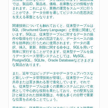
では、製品ID、製品名、価格、在庫数などの情報が含
まれます。これにより、業務の運営をスムーズに行う
ことができ、データ分析を通してビジネスの意思決定
を支える基盤ともなります。
関連技術についても触れておくと、従来型テーブルは
SQL（Structured Query Language）と密接に関連して
います。SQLは、従来型テーブルに対するデータの操
作や取得を行うための言語であり、データベースの操
作を効率的に行うために使用されます。データの選
択、挿入、更新、削除に関する命令は、SQLを用いて
簡単に実行することができます。従来型テーブルを扱
うデータベース管理システムとしては、MySQL、
PostgreSQL、SQLite、Oracle Databaseなどさまざま
な製品があります。
また、近年ではビッグデータやデータウェアハウスな
ど新しいデータ管理技術が登場し、従来型テーブルと
共存または置き換わる形で進化しています。それで
も、従来型テーブルは多くの業務システムにおいて依
然として中心的な役割を果たしており、その堅実な設
計と確立された技術基盤は、今後も多くの分野で重要
な位置を占めることでしょう。
最終的に、従来型テーブルはそのシンプルさと効率性