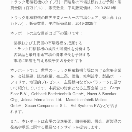
トラック用積載機のタイプ別・用途別の市場規模および予測：消
費金額（百万ドル）、販売数量、平均販売価格、2019-2031年
トラック用積載機の世界主要メーカーの市場シェア、売上高（百
万ドル）、販売数量、平均販売単価、2019-2025年
本レポートの主な目的は以下の通りです：
– 世界および主要国の市場規模を把握する
– トラック用積載機の成長の可能性を分析する
– 各製品と最終用途市場の将来成長を予測する
– 市場に影響を与える競争要因を分析する
本レポートでは、世界のトラック用積載機市場における主要企業
を、会社概要、販売数量、売上高、価格、粗利益率、製品ポート
フォリオ、地理的プレゼンス、主要動向などのパラメータに基づ
いて紹介しています。本調査の対象となる主要企業には、Cargo
Floor B.V.、Gebhardt Fordertechnik GmbH、Haver & Boecker
Ohg、Joloda International Ltd.、Maschinenfabrik Mollers
GmbH、Secon Components S.L.、Vdl Systems BVなどが含ま
れます。
また、本レポートは市場の促進要因、阻害要因、機会、新製品の
発売や承認に関する重要なインサイトを提供します。