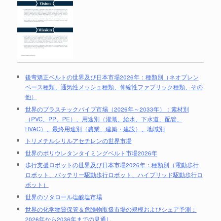
後弯矯正ベルトの世界及び日本市場2026年：種類別（ネオプレン
ベース種類、通気性メッシュ種類、伸縮性ファブリック種類、その
他）
世界のプラスチックパイプ市場（2026年～2033年）：素材別
（PVC、PP、PE）、用途別（灌漑、給水、下水道、配管、
HVAC）、最終用途別（農業、建築・建設）、地域別
トリメチルシリルアセチレンの世界市場
世界のポリウレタンタイミングベルト市場2026年
歩行支援ロボットの世界及び日本市場2026年：種類別（電動歩行
ロボット、バッテリー駆動歩行ロボット、ハイブリッド駆動歩行ロ
ボット）
世界のソタロール塩酸塩市場
世界の化学物質保管＆危険物取扱市場の規模およびシェア予測：
2026年から2036年までの見通し