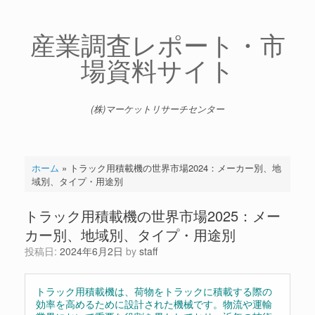
コ
ン
テ
産業調査レポート・市
ン
場資料サイト
ツ
へ
ス
キ
(株)マーケットリサーチセンター
ッ
プ
ホーム
»
トラック用積載機の世界市場2024：メーカー別、地
域別、タイプ・用途別
トラック用積載機の世界市場2025：メー
カー別、地域別、タイプ・用途別
投稿日:
2024年6月2日
by
staff
トラック用積載機は、荷物をトラックに積載する際の
効率を高めるために設計された機械です。物流や運輸