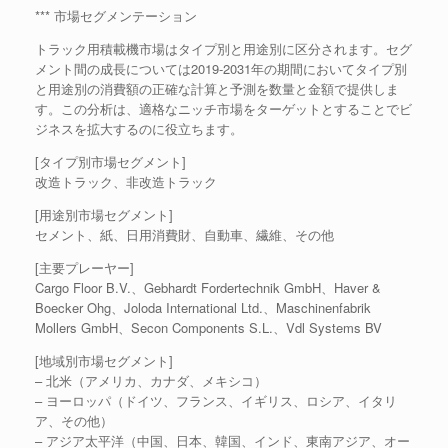
*** 市場セグメンテーション
トラック用積載機市場はタイプ別と用途別に区分されます。セグ
メント間の成長については2019-2031年の期間においてタイプ別
と用途別の消費額の正確な計算と予測を数量と金額で提供しま
す。この分析は、適格なニッチ市場をターゲットとすることでビ
ジネスを拡大するのに役立ちます。
[タイプ別市場セグメント]
改造トラック、非改造トラック
[用途別市場セグメント]
セメント、紙、日用消費財、自動車、繊維、その他
[主要プレーヤー]
Cargo Floor B.V.、Gebhardt Fordertechnik GmbH、Haver &
Boecker Ohg、Joloda International Ltd.、Maschinenfabrik
Mollers GmbH、Secon Components S.L.、Vdl Systems BV
[地域別市場セグメント]
– 北米（アメリカ、カナダ、メキシコ）
– ヨーロッパ（ドイツ、フランス、イギリス、ロシア、イタリ
ア、その他）
– アジア太平洋（中国、日本、韓国、インド、東南アジア、オー