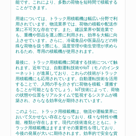
能です。これにより、多数の荷物を短時間で積載する
ことができます。
用途については、トラック用積載機は幅広い分野で利
用されています。物流業界では、荷物の積載や配送作
業に不可欠な存在です。また、建設業界や製造業で
も、重機や部品を運ぶ際に利用され、効率を大幅に向
上させています。さらに、冷蔵食品や医薬品などの特
殊な荷物を扱う際にも、温度管理や衛生管理が求めら
れるため、専用の積載機が使用されます。
最後に、トラック用積載機に関連する技術について触
れます。近年では、自動運転技術やIoT（モノのインタ
ーネット）が進展しており、これらの技術がトラック
用積載機にも応用されています。自動運転技術を活用
することで、人間の手を介さずに荷物を積載・運搬す
ることが可能となるでしょう。IoT技術によって、荷物
の状態や位置をリアルタイムで監視するシステムが構
築され、さらなる効率化が期待されています。
このように、トラック用積載機は、物流や運輸業界に
おいて欠かせない存在となっており、様々な特性や機
能、種類が存在します。現代の技術進化とともに、ト
ラック用積載機はますますその重要性を増しており、
今後の発展が大いに期待されます。効率的で安全な貨