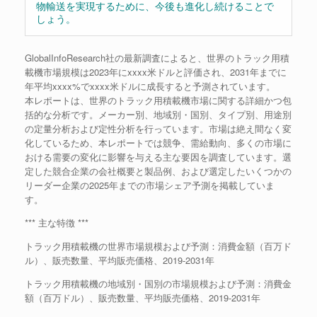
物輸送を実現するために、今後も進化し続けることで
しょう。
GlobalInfoResearch社の最新調査によると、世界のトラック用積
載機市場規模は2023年にxxxx米ドルと評価され、2031年までに
年平均xxxx%でxxxx米ドルに成長すると予測されています。
本レポートは、世界のトラック用積載機市場に関する詳細かつ包
括的な分析です。メーカー別、地域別・国別、タイプ別、用途別
の定量分析および定性分析を行っています。市場は絶え間なく変
化しているため、本レポートでは競争、需給動向、多くの市場に
おける需要の変化に影響を与える主な要因を調査しています。選
定した競合企業の会社概要と製品例、および選定したいくつかの
リーダー企業の2025年までの市場シェア予測を掲載していま
す。
*** 主な特徴 ***
トラック用積載機の世界市場規模および予測：消費金額（百万ド
ル）、販売数量、平均販売価格、2019-2031年
トラック用積載機の地域別・国別の市場規模および予測：消費金
額（百万ドル）、販売数量、平均販売価格、2019-2031年