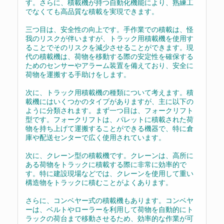
す。さらに、積載機が持つ自動化機能により、熟練工
でなくても高品質な積載を実現できます。
三つ目は、安全性の向上です。手作業での積載は、怪
我のリスクが伴いますが、トラック用積載機を使用す
ることでそのリスクを減少させることができます。現
代の積載機は、荷物を移動する際の安定性を確保する
ためのセンサーやアラーム装置を備えており、安全に
荷物を運搬する手助けをします。
次に、トラック用積載機の種類について考えます。積
載機にはいくつかのタイプがありますが、主に以下の
ように分類されます。まず一つ目は、フォークリフト
型です。フォークリフトは、パレットに積載された荷
物を持ち上げて運搬することができる機器で、特に倉
庫や配送センターで広く使用されています。
次に、クレーン型の積載機です。クレーンは、高所に
ある荷物をトラックに積載する際に非常に効率的で
す。特に建設現場などでは、クレーンを使用して重い
構造物をトラックに積むことがよくあります。
さらに、コンベヤー式の積載機もあります。コンベヤ
ーは、ベルトやローラーを利用して荷物を自動的にト
ラックの荷台まで移動させるため、効率的な作業が可