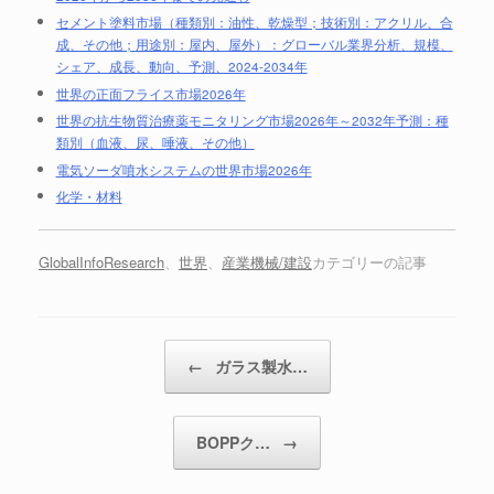
セメント塗料市場（種類別：油性、乾燥型；技術別：アクリル、合
成、その他；用途別：屋内、屋外）：グローバル業界分析、規模、
シェア、成長、動向、予測、2024-2034年
世界の正面フライス市場2026年
世界の抗生物質治療薬モニタリング市場2026年～2032年予測：種
類別（血液、尿、唾液、その他）
電気ソーダ噴水システムの世界市場2026年
化学・材料
GlobalInfoResearch
、
世界
、
産業機械/建設
カテゴリーの記事
投稿ナビゲーション
←
ガラス製水…
BOPPク…
→