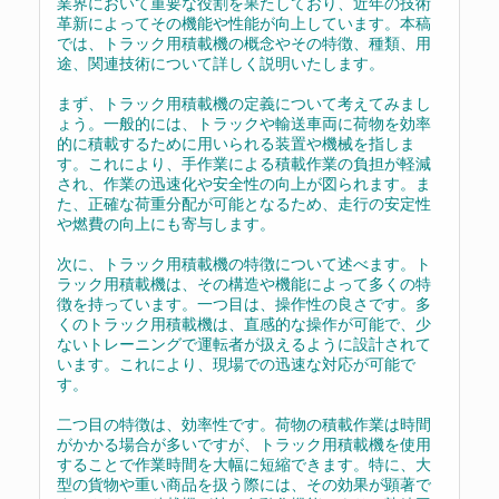
業界において重要な役割を果たしており、近年の技術
革新によってその機能や性能が向上しています。本稿
では、トラック用積載機の概念やその特徴、種類、用
途、関連技術について詳しく説明いたします。
まず、トラック用積載機の定義について考えてみまし
ょう。一般的には、トラックや輸送車両に荷物を効率
的に積載するために用いられる装置や機械を指しま
す。これにより、手作業による積載作業の負担が軽減
され、作業の迅速化や安全性の向上が図られます。ま
た、正確な荷重分配が可能となるため、走行の安定性
や燃費の向上にも寄与します。
次に、トラック用積載機の特徴について述べます。ト
ラック用積載機は、その構造や機能によって多くの特
徴を持っています。一つ目は、操作性の良さです。多
くのトラック用積載機は、直感的な操作が可能で、少
ないトレーニングで運転者が扱えるように設計されて
います。これにより、現場での迅速な対応が可能で
す。
二つ目の特徴は、効率性です。荷物の積載作業は時間
がかかる場合が多いですが、トラック用積載機を使用
することで作業時間を大幅に短縮できます。特に、大
型の貨物や重い商品を扱う際には、その効果が顕著で