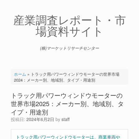
コ
ン
テ
産業調査レポート・市
ン
場資料サイト
ツ
へ
ス
キ
(株)マーケットリサーチセンター
ッ
プ
ホーム
»
トラック用パワーウィンドウモーターの世界市場
2024：メーカー別、地域別、タイプ・用途別
トラック用パワーウィンドウモーターの
世界市場2025：メーカー別、地域別、タ
イプ・用途別
投稿日:
2024年6月2日
by
staff
トラック用パワーウィンドウモーターは、商業車両や