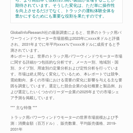
期待されています。そうした変化は、ただ単に操作性
を向上させるだけでなく、トラックの運転体験全体を
豊かにするためにも重要な役割を果たすのです。
GlobalInfoResearch社の最新調査によると、世界のトラック用パ
ワーウィンドウモーター市場規模は2023年にxxxx米ドルと評価
され、2031年までに年平均xxxx%でxxxx米ドルに成長すると予
測されています。
本レポートは、世界のトラック用パワーウィンドウモーター市場
に関する詳細かつ包括的な分析です。メーカー別、地域別・国
別、タイプ別、用途別の定量分析および定性分析を行っていま
す。市場は絶え間なく変化しているため、本レポートでは競争、
需給動向、多くの市場における需要の変化に影響を与える主な要
因を調査しています。選定した競合企業の会社概要と製品例、お
よび選定したいくつかのリーダー企業の2025年までの市場シェ
ア予測を掲載しています。
*** 主な特徴 ***
トラック用パワーウィンドウモーターの世界市場規模および予
測：消費金額（百万ドル）、販売数量、平均販売価格、2019-
2031年