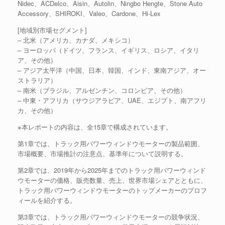
Nidec、ACDelco、Aisin、Autolin、Ningbo Hengte、Stone Auto
Accessory、SHIROKI、Valeo、Cardone、Hi-Lex
[地域別市場セグメント]
– 北米（アメリカ、カナダ、メキシコ）
– ヨーロッパ（ドイツ、フランス、イギリス、ロシア、イタリ
ア、その他）
– アジア太平洋（中国、日本、韓国、インド、東南アジア、オー
ストラリア）
– 南米（ブラジル、アルゼンチン、コロンビア、その他）
– 中東・アフリカ（サウジアラビア、UAE、エジプト、南アフリ
カ、その他）
※本レポートの内容は、全15章で構成されています。
第1章では、トラック用パワーウィンドウモーターの製品範囲、
市場概要、市場推計の注意点、基準年について説明する。
第2章では、2019年から2025年までのトラック用パワーウィンド
ウモーターの価格、販売数量、売上、世界市場シェアとともに、
トラック用パワーウィンドウモーターのトップメーカーのプロフ
ィールを紹介する。
第3章では、トラック用パワーウィンドウモーターの競争状況、