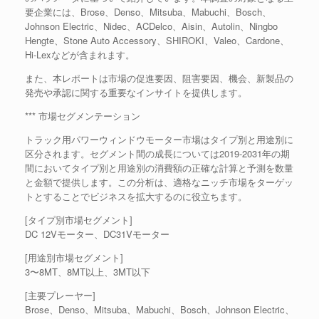
要企業には、Brose、Denso、Mitsuba、Mabuchi、Bosch、
Johnson Electric、Nidec、ACDelco、Aisin、Autolin、Ningbo
Hengte、Stone Auto Accessory、SHIROKI、Valeo、Cardone、
Hi-Lexなどが含まれます。
また、本レポートは市場の促進要因、阻害要因、機会、新製品の
発売や承認に関する重要なインサイトを提供します。
*** 市場セグメンテーション
トラック用パワーウィンドウモーター市場はタイプ別と用途別に
区分されます。セグメント間の成長については2019-2031年の期
間においてタイプ別と用途別の消費額の正確な計算と予測を数量
と金額で提供します。この分析は、適格なニッチ市場をターゲッ
トとすることでビジネスを拡大するのに役立ちます。
[タイプ別市場セグメント]
DC 12Vモーター、DC31Vモーター
[用途別市場セグメント]
3〜8MT、8MT以上、3MT以下
[主要プレーヤー]
Brose、Denso、Mitsuba、Mabuchi、Bosch、Johnson Electric、