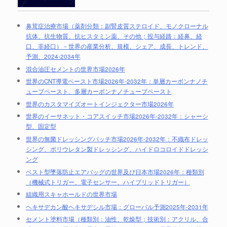
鼻茸症治療市場（薬剤分類：副腎皮質ステロイド、モノクローナル
抗体、抗生物質、抗ヒスタミン薬、その他；投与経路：経鼻、経
口、非経口）－世界の産業分析、規模、シェア、成長、トレンド、
予測、2024-2034年
混合油圧セメントの世界市場2026年
世界のCNT導電ペースト市場2026年-2032年：単層カーボンナノチ
ューブペースト、多層カーボンナノチューブペースト
世界のカスタマイズオートインジェクター市場2026年
世界のイーサネット・コアスイッチ市場2026年-2032年：シャーシ
型、固定型
世界の無菌ドレッシングパッチ市場2026年-2032年：不織布ドレッ
シング、ポリウレタン製ドレッシング、ハイドロコロイドドレッシ
ング
ベスト型墜落防止エアバッグの世界及び日本市場2026年：種類別
（機械式トリガー、電子センサー、ハイブリッドトリガー）
組織用スキャホールドの世界市場
ヘキサデカン酸ヘキサデシル市場：グローバル予測2025年-2031年
セメント塗料市場（種類別：油性、乾燥型；技術別：アクリル、合