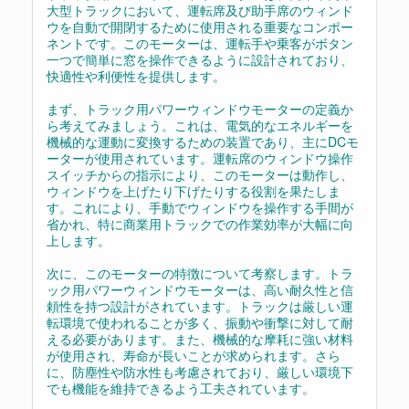
大型トラックにおいて、運転席及び助手席のウィンド
ウを自動で開閉するために使用される重要なコンポー
ネントです。このモーターは、運転手や乗客がボタン
一つで簡単に窓を操作できるように設計されており、
快適性や利便性を提供します。
まず、トラック用パワーウィンドウモーターの定義か
ら考えてみましょう。これは、電気的なエネルギーを
機械的な運動に変換するための装置であり、主にDCモ
ーターが使用されています。運転席のウィンドウ操作
スイッチからの指示により、このモーターは動作し、
ウィンドウを上げたり下げたりする役割を果たしま
す。これにより、手動でウィンドウを操作する手間が
省かれ、特に商業用トラックでの作業効率が大幅に向
上します。
次に、このモーターの特徴について考察します。トラ
ック用パワーウィンドウモーターは、高い耐久性と信
頼性を持つ設計がされています。トラックは厳しい運
転環境で使われることが多く、振動や衝撃に対して耐
える必要があります。また、機械的な摩耗に強い材料
が使用され、寿命が長いことが求められます。さら
に、防塵性や防水性も考慮されており、厳しい環境下
でも機能を維持できるよう工夫されています。