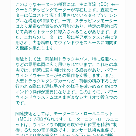
このようなモーターの種類には、主に直流（DC）モー
ターとステッピングモーターが存在します。直流モー
ターは低コストで広く利用されているタイプで、シン
プルな構造が特徴です。一方、ステッピングモーター
はより精密な位置決めが可能であり、特定の用途に応
じて高級なトラックに導入されることがあります。ま
た、これらのモーターは一般にギアボックスと共に使
用され、力を増幅してウィンドウをスムーズに開閉す
る機能を果たします。
用途としては、商業用トラックやバス、特に送迎バス
などの乗用車両に広く用いられています。これらの車
両では、頻繁に窓を開け閉めする必要があり、パワー
ウィンドウモーターがその操作を支援します。また、
大型トラックやダンプカーなど、荷物の積み下ろしが
行われる際にも運転手が外の様子を確かめるためにウ
ィンドウ操作が重要になります。このように、パワー
ウィンドウシステムはさまざまなシナリオで役立つの
です。
関連技術としては、モーターコントロールユニット
（MCU）が挙げられます。モーターコントロールユニ
ットは、ウィンドウの開閉速度や停止位置を精密に制
御するための電子機器です。センサー技術も重要で、
これにより窓が完全に上がったか下がったかを判断