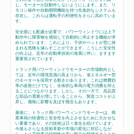
し、モーターが誤動作しないようにします。また、リ
モコン操作や自動開閉機能を持つ先進的なシステムも
存在し、これらは運転手の利便性をさらに高めていま
す。
安全面にも配慮が必要で、パワーウィンドウには上下
動作中に障害物を感知して自動的に停止する機能が求
められています。これにより、子供やペットが窓に挟
まれる危険を減らすことができます。こうした安全性
の向上は、近年の自動車技術の進展に伴い、ますます
重要視されています。
トラック用パワーウィンドウモーターの市場動向とし
ては、近年の環境意識の高まりから、省エネルギー型
のモーターを採用する動きがあります。これは燃費効
率の改善だけでなく、全体的な車両の電力消費を抑え
ることにつながります。しかし、その一方で、高品質
な部品の需要が増していることから、製造コストが上
昇し、価格に影響を及ぼす懸念もあります。
最後に、トラック用パワーウィンドウモーターは、商
業車両の快適性と安全性を向上させるために欠かせな
い要素であり、その技術は日々進化を続けています。
今後もさらなる技術革新や市場の変化に対応しなが
ら、より高効率で信頼性の高い製品が登場することが