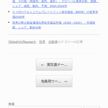
成、その他；用途別：屋内、屋外）：グローバル業界分析、規模、
シェア、成長、動向、予測、2024-2034年
ろう付けアルミニウムプレートフィン熱交換器（BAHX）の世界市
場2026年
世界の希土類金属浸出用化学薬品市場（2026～2033）：市場規
模、シェア、動向分析
GlobalInfoResearch
、
世界
、
自動車
カテゴリーの記事
投稿ナビゲーション
←
変圧器テー…
包装用ウー…
→
検索