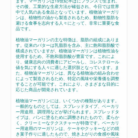
ます。マーガリンは19世紀半ばにフランスで生まれ、
その後、工業的な生産方法が確립され、今日では世界
中で人気のある食品となっています。植物油マーガリ
ンは、植物性の油から製造されるため、動物性脂肪を
避ける食事を志向する人々にとって、非常に重要な食
品です。
植物油マーガリンの主な特徴は、脂肪の組成にありま
す。従来のバターは乳脂肪を含み、主に飽和脂肪酸で
構成されていますが、植物油マーガリンは植物性油を
使用するため、不飽和脂肪酸が豊富です。これによ
り、健康志向の消費者にアピールし、コレステロール
値を気にする人々に適した選択肢となっています。ま
た、植物油マーガリンは、異なる植物油の組み合わせ
によって製造されるため、特定の風味や栄養価を調整
することが可能です。これにより、さまざまな目的に
応じた商品が開発されています。
植物油マーガリンには、いくつかの種類があります。
一般的なものとしては、スプレッドタイプ、ベーカリ
ー用途用、調理用などが挙げられます。スプレッドタ
イプは、パンに塗るために調整されたもので、柔らか
く、クリーミーなテクスチャーが特徴です。ベーカリ
ー用途用のマーガリンは、ケーキやクッキーなどの焼
き菓子作りに適したもので、焼き上がりの食感や風味