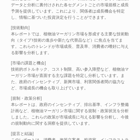
データと分析に裏付けされた各セグメントごとの市場規模と成長
予測を提供しています。これにより、関係者は成長機会を特定
し、情報に基づいた投資決定を行うことができます。
[技術動向]
本レポートでは、植物油マーガリン市場を形成する主要な技術動
向（タイプ1技術の進歩や新たな代替品など）に焦点を当てま
す。これらのトレンドが市場成長、普及率、消費者の嗜好に与え
る影響を分析します。
[市場の課題と機会]
技術的ボトルネック、コスト制限、高い参入障壁など、植物油マ
ーガリン市場が直面する主な課題を特定し分析しています。ま
た、政府のインセンティブ、新興市場、利害関係者間の協力な
ど、市場成長の機会も取り上げています。
[規制・政策分析]
本レポートは、政府のインセンティブ、排出基準、インフラ整備
計画など、植物油マーガリン市場に関する規制・政策状況を分析
しました。これらの政策が市場成長に与える影響を分析し、今後
の規制動向に関する洞察を提供しています。
[提言と結論]
このレポートは、消費者、政策立案者、投資家、インフラストラ