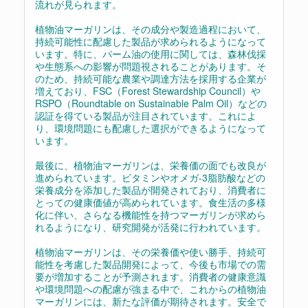
流れが見られます。
植物油マーガリンは、その成分や製造過程において、
持続可能性に配慮した製品が求められるようになって
います。特に、パーム油の使用に関しては、森林伐採
や生態系への影響が問題視されることがあります。そ
のため、持続可能な農業や調達方法を採用する企業が
増えており、FSC（Forest Stewardship Council）や
RSPO（Roundtable on Sustainable Palm Oil）などの
認証を得ている製品が注目されています。これによ
り、環境問題にも配慮した選択ができるようになって
います。
最後に、植物油マーガリンは、栄養価の面でも改良が
進められています。ビタミンやオメガ-3脂肪酸などの
栄養成分を添加した製品が開発されており、消費者に
とっての健康価値が高められています。食生活の多様
化に伴い、さらなる機能性を持つマーガリンが求めら
れるようになり、研究開発が活発に行われています。
植物油マーガリンは、その栄養価や使い勝手、持続可
能性を考慮した製品開発によって、今後も市場での需
要が増加することが予測されます。消費者の健康意識
や環境問題への配慮が強まる中で、これからの植物油
マーガリンには、新たな評価が期待されます。安全で