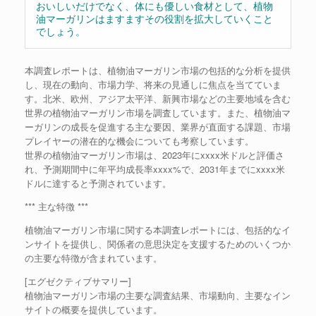
おいしいだけでなく、体にも優しい食材として、植物
油マーガリンはますますその役割を拡大していくこと
でしょう。
本調査レポートは、植物油マーガリン市場の包括的な分析を提供
し、現在の動向、市場力学、将来の見通しに焦点を当てていま
す。北米、欧州、アジア太平洋、新興市場などの主要地域を含む
世界の植物油マーガリン市場を調査しています。また、植物油マ
ーガリンの成長を促進する主な要因、業界が直面する課題、市場
プレイヤーの潜在的な機会についても考察しています。
世界の植物油マーガリン市場は、2023年にxxxx米ドルと評価さ
れ、予測期間中に年平均成長率xxxx%で、2031年までにxxxx米
ドルに達すると予測されています。
*** 主な特徴 ***
植物油マーガリン市場に関する本調査レポートには、包括的なイ
ンサイトを提供し、関係者の意思決定を支援するためのいくつか
の主要な特徴が含まれています。
[エグゼクティブサマリー]
植物油マーガリン市場の主要な調査結果、市場動向、主要なイン
サイトの概要を提供しています。