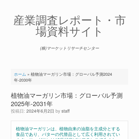
コ
ン
テ
産業調査レポート・市
ン
場資料サイト
ツ
へ
ス
キ
(株)マーケットリサーチセンター
ッ
プ
ホーム
»
植物油マーガリン市場：グローバル予測2024
年-2030年
植物油マーガリン市場：グローバル予測
2025年-2031年
投稿日:
2024年6月2日
by
staff
植物油マーガリンは、植物由来の油脂を主成分とする
食品であり、バターの代替品として広く利用されてい