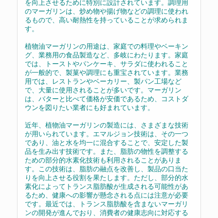
を向上させるために特別に設計されています。調理用
のマーガリンは、炒め物や揚げ物などの調理に使われ
るもので、高い耐熱性を持っていることが求められま
す。
植物油マーガリンの用途は、家庭での料理やベーキン
グ、業務用の食品製造など、多岐にわたります。家庭
では、トーストやパンケーキ、サラダに使われること
が一般的で、製菓や調理にも重宝されています。業務
用では、レストランやベーカリー、製パン工場など
で、大量に使用されることが多いです。マーガリン
は、バターと比べて価格が安価であるため、コストダ
ウンを図りたい業者にも好まれています。
近年、植物油マーガリンの製造には、さまざまな技術
が用いられています。エマルジョン技術は、その一つ
であり、油と水を均一に混合することで、安定した製
品を生み出す技術です。また、脂肪の物性を調整する
ための部分的水素化技術も利用されることがありま
す。この技術は、脂肪の融点を改善し、製品の口当た
りを向上させる役割を果たします。ただし、部分的水
素化によってトランス脂肪酸が生成される可能性があ
るため、健康への影響が懸念される点には注意が必要
です。最近では、トランス脂肪酸を含まないマーガリ
ンの開発が進んでおり、消費者の健康志向に対応する