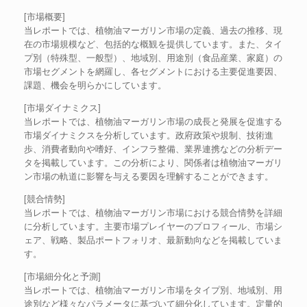
[市場概要]
当レポートでは、植物油マーガリン市場の定義、過去の推移、現
在の市場規模など、包括的な概観を提供しています。また、タイ
プ別（特殊型、一般型）、地域別、用途別（食品産業、家庭）の
市場セグメントを網羅し、各セグメントにおける主要促進要因、
課題、機会を明らかにしています。
[市場ダイナミクス]
当レポートでは、植物油マーガリン市場の成長と発展を促進する
市場ダイナミクスを分析しています。政府政策や規制、技術進
歩、消費者動向や嗜好、インフラ整備、業界連携などの分析デー
タを掲載しています。この分析により、関係者は植物油マーガリ
ン市場の軌道に影響を与える要因を理解することができます。
[競合情勢]
当レポートでは、植物油マーガリン市場における競合情勢を詳細
に分析しています。主要市場プレイヤーのプロフィール、市場シ
ェア、戦略、製品ポートフォリオ、最新動向などを掲載していま
す。
[市場細分化と予測]
当レポートでは、植物油マーガリン市場をタイプ別、地域別、用
途別など様々なパラメータに基づいて細分化しています。定量的