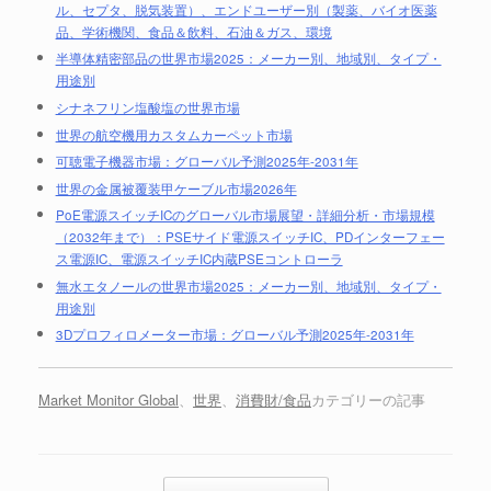
ル、セプタ、脱気装置）、エンドユーザー別（製薬、バイオ医薬
品、学術機関、食品＆飲料、石油＆ガス、環境
半導体精密部品の世界市場2025：メーカー別、地域別、タイプ・
用途別
シナネフリン塩酸塩の世界市場
世界の航空機用カスタムカーペット市場
可聴電子機器市場：グローバル予測2025年-2031年
世界の金属被覆装甲ケーブル市場2026年
PoE電源スイッチICのグローバル市場展望・詳細分析・市場規模
（2032年まで）：PSEサイド電源スイッチIC、PDインターフェー
ス電源IC、電源スイッチIC内蔵PSEコントローラ
無水エタノールの世界市場2025：メーカー別、地域別、タイプ・
用途別
3Dプロフィロメーター市場：グローバル予測2025年-2031年
Market Monitor Global
、
世界
、
消費財/食品
カテゴリーの記事
投稿ナビゲーション