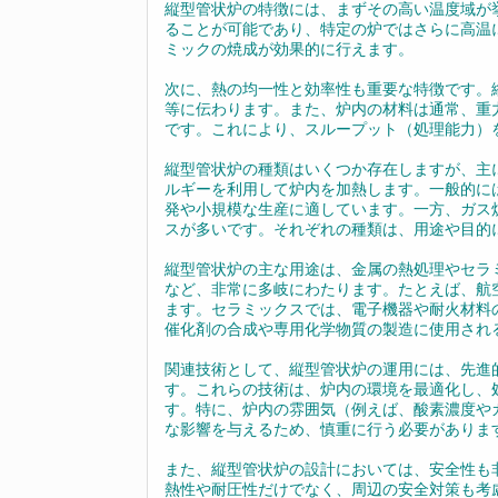
縦型管状炉の特徴には、まずその高い温度域が挙
ることが可能であり、特定の炉ではさらに高温
ミックの焼成が効果的に行えます。
次に、熱の均一性と効率性も重要な特徴です。
等に伝わります。また、炉内の材料は通常、重
です。これにより、スループット（処理能力）
縦型管状炉の種類はいくつか存在しますが、主
ルギーを利用して炉内を加熱します。一般的に
発や小規模な生産に適しています。一方、ガス
スが多いです。それぞれの種類は、用途や目的
縦型管状炉の主な用途は、金属の熱処理やセラ
など、非常に多岐にわたります。たとえば、航
ます。セラミックスでは、電子機器や耐火材料
催化剤の合成や専用化学物質の製造に使用され
関連技術として、縦型管状炉の運用には、先進
す。これらの技術は、炉内の環境を最適化し、
す。特に、炉内の雰囲気（例えば、酸素濃度や
な影響を与えるため、慎重に行う必要がありま
また、縦型管状炉の設計においては、安全性も
熱性や耐圧性だけでなく、周辺の安全対策も考