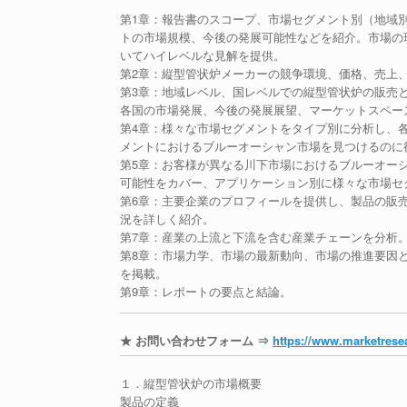
第1章：報告書のスコープ、市場セグメント別（地域
トの市場規模、今後の発展可能性などを紹介。市場の
いてハイレベルな見解を提供。
第2章：縦型管状炉メーカーの競争環境、価格、売上
第3章：地域レベル、国レベルでの縦型管状炉の販売
各国の市場発展、今後の発展展望、マーケットスペー
第4章：様々な市場セグメントをタイプ別に分析し、
メントにおけるブルーオーシャン市場を見つけるのに
第5章：お客様が異なる川下市場におけるブルーオー
可能性をカバー、アプリケーション別に様々な市場セ
第6章：主要企業のプロフィールを提供し、製品の販
況を詳しく紹介。
第7章：産業の上流と下流を含む産業チェーンを分析
第8章：市場力学、市場の最新動向、市場の推進要因
を掲載。
第9章：レポートの要点と結論。
★ お問い合わせフォーム ⇒
https://www.marketresea
１．縦型管状炉の市場概要
製品の定義