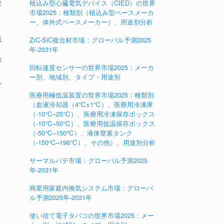
決
植込み型心臓電気デバイス（CIED）の世界
市場2025：種類別（植込み型ペースメーカ
ー、体外式ペースメーカー）、用途別分析
域
ZrC-SiC複合材市場：グローバル予測2025
年-2031年
動
回転速度センサーの世界市場2025：メーカ
ー別、地域別、タイプ・用途別
プ
医療用極低温装置の世界市場2025：種類別
（血液冷却器（4℃±1℃）、医療用冷凍庫
（-10℃–25℃）、医療用冷凍保存ボックス
（-10℃–50℃）、医療用低温保存ボックス
（-50℃–150℃）、液体窒素タンク
（-150℃–196℃）、その他）、用途別分析
サーマルパテ市場：グローバル予測2025
年-2031年
商業用家庭内換気システム市場：グローバ
ル予測2025年-2031年
使い捨て電子タバコの世界市場2025：メー