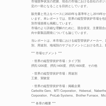
市場競争状況の把握、現在の市場における自社のポジ
定の一助となることを目的としています。
販売量と売上をベースに2023年を基準年とし2019
います。本レポートでは、世界の縦型管状炉市場を包
別市場規模も掲載しています。
市場のより詳細な理解のために、競合状況、主要競合
向や新製品開発についても論じています。
当レポートは、本市場における縦型管状炉メーカー、
別、用途別、地域別のサブセグメントにおける売上、
*** 市場セグメント ***
・世界の縦型管状炉市場：タイプ別
摂氏1200度、摂氏1400度、摂氏1600度、その他
・世界の縦型管状炉市場：用途別
工業、実験室
・世界の縦型管状炉市場：掲載企業
Carbolite Gero、MTI Corporation、Hobersal、Naber
Corporation、ProLab Systems、Brother Furnace、Micr
*** 各章の概要 ***