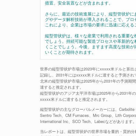
措置、安全装置などが含まれます。
さらに、最近の技術進展により、縦型管状炉に
グやデータ解析技術が導入されることで、プロ
これにより、企業は市場の要求に迅速に応える
縦型管状炉は、様々な産業で利用される重要な
でしょう。持続可能な製造プロセスや革新的な
くことでしょう。今後、ますます高度な技術が
いくことが期待されます。
世界の縦型管状炉市場は2023年にxxxxx米ドルと算出
記録し、2031年にはxxxxx米ドルに達すると予測さ
北米の縦型管状炉市場は2025年から2031年の予測期間中に
達すると推定されます。
縦型管状炉のアジア太平洋市場は2025年から2031年の予
xxxxx米ドルに達すると推定されます。
縦型管状炉の主なグローバルメーカーには、Carbolite Gero、MTI
Sentro Tech、CM Furnaces、Mrc Group、Lith Corpora
International Inc、SCO Tech、Labec
当レポートは、縦型管状炉の世界市場を量的・質的分