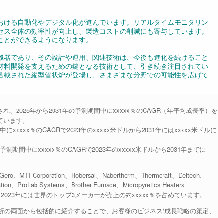
おける自動化やデジタル化が進んでいます。リアルタイムモニタリン
セス全体の効率性が向上し、製造コストの削減にも寄与しています。
ことができるようになります。
機器であり、その設計や運用、関連技術は、今後も進化を続けること
材料開発を支えるための鍵となる技術として、引き続き注目されてい
搭載された縦型管状炉が登場し、さまざまな分野での可能性を広げて
され、2025年から2031年の予測期間中にxxxxx％のCAGR（年平均成長率）を
れています。
xxxxx％のCAGRで2023年のxxxxx米ドルから2031年にはxxxxx米ドルに
測期間中にxxxxx％のCAGRで2023年のxxxxx米ドルから2031年までに
 Corporation、Hobersal、Nabertherm、Thermcraft、Deltech、
tion、ProLab Systems、Brother Furnace、Micropyretics Heaters
などがあります。2023年には世界のトップ3メーカーが売上の約xxxxx％を占めています。
析の両面から包括的に紹介することで、お客様のビジネス/成長戦略の策定、