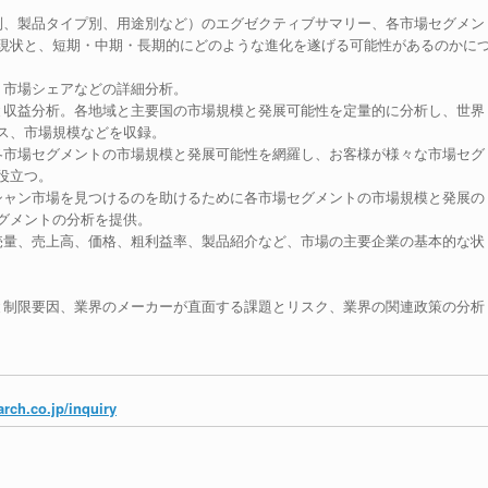
別、製品タイプ別、用途別など）のエグゼクティブサマリー、各市場セグメン
現状と、短期・中期・長期的にどのような進化を遂げる可能性があるのかに
、市場シェアなどの詳細分析。
と収益分析。各地域と主要国の市場規模と発展可能性を定量的に分析し、世界
ス、市場規模などを収録。
各市場セグメントの市場規模と発展可能性を網羅し、お客様が様々な市場セグ
役立つ。
シャン市場を見つけるのを助けるために各市場セグメントの市場規模と発展の
グメントの分析を提供。
売量、売上高、価格、粗利益率、製品紹介など、市場の主要企業の基本的な状
。
と制限要因、業界のメーカーが直面する課題とリスク、業界の関連政策の分析
rch.co.jp/inquiry