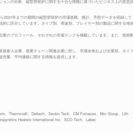
ションの分析、縦型管状炉に関する十分な情報に基づいたビジネス上の意思
年から2031年までの期間の縦型管状炉の市場規模、推計、予想データを収録して
括的に区分しています。タイプ別、用途別、プレイヤー別の製品に関する地
企業のプロフィール、それぞれの市場ランクを掲載しています。また、技術
新規参入企業、産業チェーン関連企業に対し、市場全体および企業別、タイ
販売量、平均価格に関する情報を提供します。
therm、Thermcraft、Deltech、Sentro Tech、CM Furnaces、Mrc Group、Lith
opyretics Heaters International Inc、SCO Tech、Labec