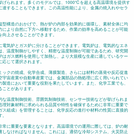
げられます。多くのモデルでは、1000℃を超える高温環境を提供す
に達することもできます。この高温性能により、金属の焼入れやセラ
縦型構造のおかげで、熱が炉の内部を効果的に循環し、素材全体に均
力により自然に下方へ移動するため、作業の効率を高めることが可能
を向上させることができます。
に電気炉とガス炉に分けることができます。電気炉は、電気的なエネ
は、温度制御がしやすく、精密な温度制御が可能であるため、研究開
炉はガス燃料を使用して加熱し、より大規模な生産に適しているケー
に応じて選択されます。
ミックの焼成、化学合成、薄膜製造、さらには材料の蒸発や反応促進
空宇宙産業や自動車産業では、金属部品の熱処理に広く用いられてい
の製造において重要な役割を果たしています。また、化学工業でも、
ることがあります。
的な温度制御技術、雰囲気制御技術、センサー技術などが挙げられま
処理対象材料に求められる品質や特性を確保するために非常に重要で
ガス組成）を管理することは、化学反応の進行や材料の性質に直接的
す。
非常に重要な要素となります。高温環境での運用に際しては、炉の耐
慮しなければなりません。これには、適切な冷却システム、火災防止