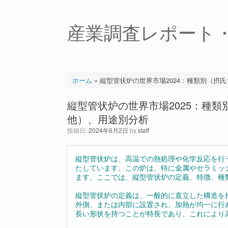
コ
ン
テ
産業調査レポート
ン
ツ
へ
ス
キ
ホーム
»
縦型管状炉の世界市場2024：種類別（摂氏1
ッ
プ
縦型管状炉の世界市場2025：種類別
他）、用途別分析
投稿日:
2024年6月2日
by
staff
縦型管状炉は、高温での熱処理や化学反応を行
たしています。この炉は、特に金属やセラミッ
ます。ここでは、縦型管状炉の定義、特徴、種
縦型管状炉の定義は、一般的に直立した構造を
外側、または内部に設置され、加熱が均一に行
長い形状を持つことが特長であり、これにより