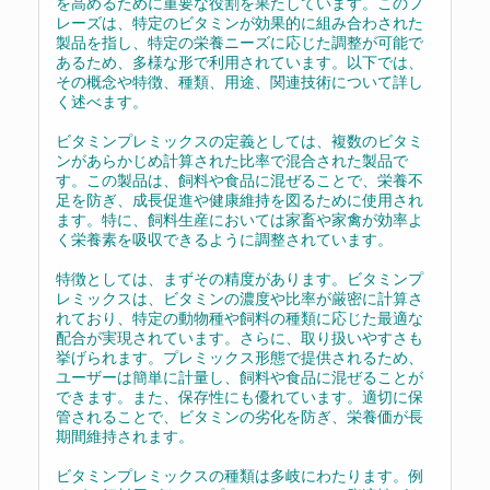
を高めるために重要な役割を果たしています。このフ
レーズは、特定のビタミンが効果的に組み合わされた
製品を指し、特定の栄養ニーズに応じた調整が可能で
あるため、多様な形で利用されています。以下では、
その概念や特徴、種類、用途、関連技術について詳し
く述べます。
ビタミンプレミックスの定義としては、複数のビタミ
ンがあらかじめ計算された比率で混合された製品で
す。この製品は、飼料や食品に混ぜることで、栄養不
足を防ぎ、成長促進や健康維持を図るために使用され
ます。特に、飼料生産においては家畜や家禽が効率よ
く栄養素を吸収できるように調整されています。
特徴としては、まずその精度があります。ビタミンプ
レミックスは、ビタミンの濃度や比率が厳密に計算さ
れており、特定の動物種や飼料の種類に応じた最適な
配合が実現されています。さらに、取り扱いやすさも
挙げられます。プレミックス形態で提供されるため、
ユーザーは簡単に計量し、飼料や食品に混ぜることが
できます。また、保存性にも優れています。適切に保
管されることで、ビタミンの劣化を防ぎ、栄養価が長
期間維持されます。
ビタミンプレミックスの種類は多岐にわたります。例