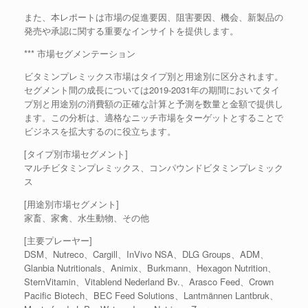
また、本レポートは市場の促進要因、阻害要因、機会、新製品の
発売や承認に関する重要なインサイトを提供します。
*** 市場セグメンテーション
ビタミンプレミックス市場はタイプ別と用途別に区分されます。
セグメント間の成長については2019-2031年の期間においてタイ
プ別と用途別の消費額の正確な計算と予測を数量と金額で提供し
ます。この分析は、適格なニッチ市場をターゲットとすることで
ビジネスを拡大するのに役立ちます。
[タイプ別市場セグメント]
マルチビタミンプレミックス、コンパウンドビタミンプレミック
ス
[用途別市場セグメント]
家畜、家禽、水生動物、その他
[主要プレーヤー]
DSM、Nutreco、Cargill、InVivo NSA、DLG Groups、ADM、
Glanbia Nutritionals、Animix、Burkmann、Hexagon Nutrition、
SternVitamin、Vitablend Nederland Bv.、Arasco Feed、Crown
Pacific Biotech、BEC Feed Solutions、Lantmännen Lantbruk、