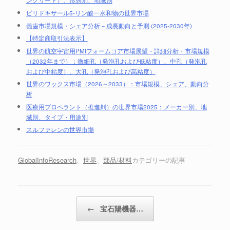
ンクリート）、形態別、地域別
ピリドキサール5-リン酸一水和物の世界市場
義歯市場規模・シェア分析－成長動向と予測 (2025-2030年)
【特定商取引法表示】
世界の航空宇宙用PMIフォームコア市場展望・詳細分析・市場規模
（2032年まで）：微細孔（発泡孔および低粘度）、中孔（発泡孔
および中粘度）、大孔（発泡孔および高粘度）
世界のワックス市場（2026～2033）：市場規模、シェア、動向分
析
医療用プロペラント（推進剤）の世界市場2025：メーカー別、地
域別、タイプ・用途別
スルファレンの世界市場
GlobalInfoResearch
、
世界
、
部品/材料
カテゴリーの記事
投稿ナビゲーション
←
宝石陽機器…