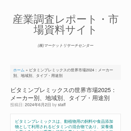
コ
ン
テ
産業調査レポート・市
ン
場資料サイト
ツ
へ
ス
キ
(株)マーケットリサーチセンター
ッ
プ
ホーム
»
ビタミンプレミックスの世界市場2024：メーカー
別、地域別、タイプ・用途別
ビタミンプレミックスの世界市場2025：
メーカー別、地域別、タイプ・用途別
投稿日:
2024年6月2日
by
staff
ビタミンプレミックスは、動植物用の飼料や食品添加
物として利用されるビタミンの混合物であり、栄養価