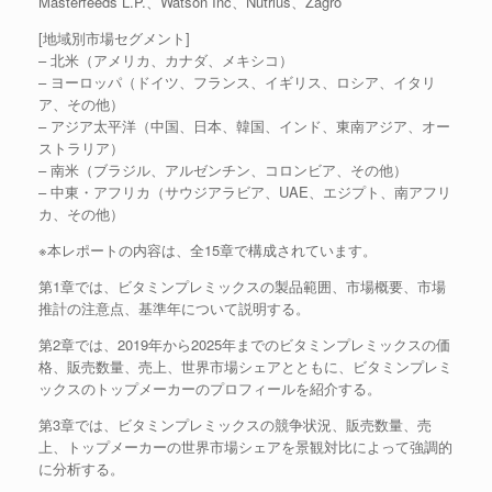
Masterfeeds L.P.、Watson Inc、Nutrius、Zagro
[地域別市場セグメント]
– 北米（アメリカ、カナダ、メキシコ）
– ヨーロッパ（ドイツ、フランス、イギリス、ロシア、イタリ
ア、その他）
– アジア太平洋（中国、日本、韓国、インド、東南アジア、オー
ストラリア）
– 南米（ブラジル、アルゼンチン、コロンビア、その他）
– 中東・アフリカ（サウジアラビア、UAE、エジプト、南アフリ
カ、その他）
※本レポートの内容は、全15章で構成されています。
第1章では、ビタミンプレミックスの製品範囲、市場概要、市場
推計の注意点、基準年について説明する。
第2章では、2019年から2025年までのビタミンプレミックスの価
格、販売数量、売上、世界市場シェアとともに、ビタミンプレミ
ックスのトップメーカーのプロフィールを紹介する。
第3章では、ビタミンプレミックスの競争状況、販売数量、売
上、トップメーカーの世界市場シェアを景観対比によって強調的
に分析する。