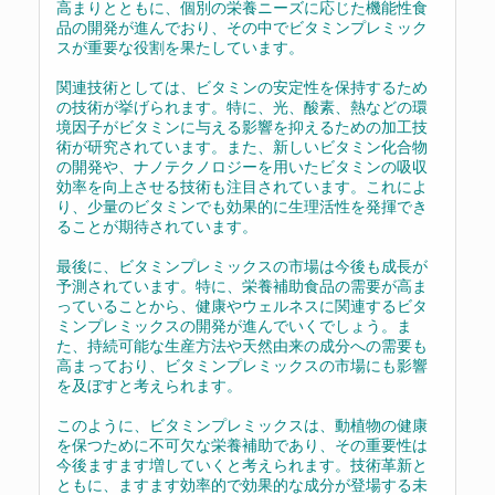
高まりとともに、個別の栄養ニーズに応じた機能性食
品の開発が進んでおり、その中でビタミンプレミック
スが重要な役割を果たしています。
関連技術としては、ビタミンの安定性を保持するため
の技術が挙げられます。特に、光、酸素、熱などの環
境因子がビタミンに与える影響を抑えるための加工技
術が研究されています。また、新しいビタミン化合物
の開発や、ナノテクノロジーを用いたビタミンの吸収
効率を向上させる技術も注目されています。これによ
り、少量のビタミンでも効果的に生理活性を発揮でき
ることが期待されています。
最後に、ビタミンプレミックスの市場は今後も成長が
予測されています。特に、栄養補助食品の需要が高ま
っていることから、健康やウェルネスに関連するビタ
ミンプレミックスの開発が進んでいくでしょう。ま
た、持続可能な生産方法や天然由来の成分への需要も
高まっており、ビタミンプレミックスの市場にも影響
を及ぼすと考えられます。
このように、ビタミンプレミックスは、動植物の健康
を保つために不可欠な栄養補助であり、その重要性は
今後ますます増していくと考えられます。技術革新と
ともに、ますます効率的で効果的な成分が登場する未