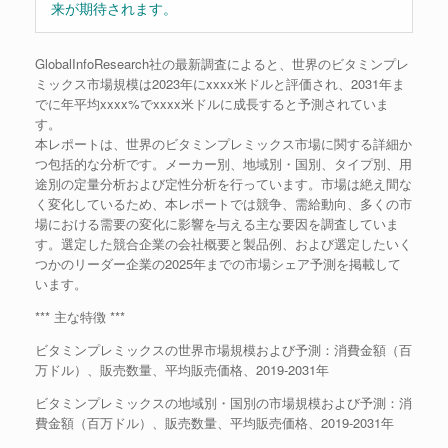
来が期待されます。
GlobalInfoResearch社の最新調査によると、世界のビタミンプレ
ミックス市場規模は2023年にxxxx米ドルと評価され、2031年ま
でに年平均xxxx%でxxxx米ドルに成長すると予測されていま
す。
本レポートは、世界のビタミンプレミックス市場に関する詳細か
つ包括的な分析です。メーカー別、地域別・国別、タイプ別、用
途別の定量分析および定性分析を行っています。市場は絶え間な
く変化しているため、本レポートでは競争、需給動向、多くの市
場における需要の変化に影響を与える主な要因を調査していま
す。選定した競合企業の会社概要と製品例、および選定したいく
つかのリーダー企業の2025年までの市場シェア予測を掲載して
います。
*** 主な特徴 ***
ビタミンプレミックスの世界市場規模および予測：消費金額（百
万ドル）、販売数量、平均販売価格、2019-2031年
ビタミンプレミックスの地域別・国別の市場規模および予測：消
費金額（百万ドル）、販売数量、平均販売価格、2019-2031年