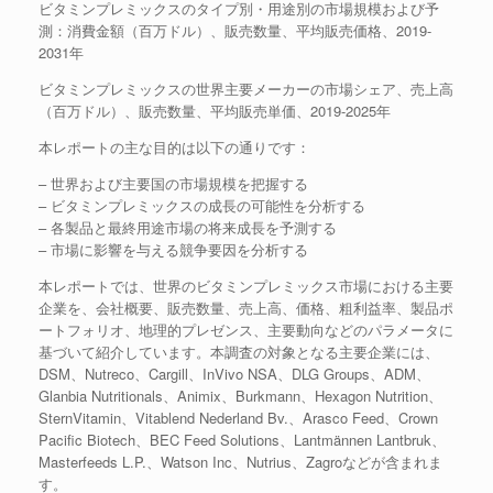
ビタミンプレミックスのタイプ別・用途別の市場規模および予
測：消費金額（百万ドル）、販売数量、平均販売価格、2019-
2031年
ビタミンプレミックスの世界主要メーカーの市場シェア、売上高
（百万ドル）、販売数量、平均販売単価、2019-2025年
本レポートの主な目的は以下の通りです：
– 世界および主要国の市場規模を把握する
– ビタミンプレミックスの成長の可能性を分析する
– 各製品と最終用途市場の将来成長を予測する
– 市場に影響を与える競争要因を分析する
本レポートでは、世界のビタミンプレミックス市場における主要
企業を、会社概要、販売数量、売上高、価格、粗利益率、製品ポ
ートフォリオ、地理的プレゼンス、主要動向などのパラメータに
基づいて紹介しています。本調査の対象となる主要企業には、
DSM、Nutreco、Cargill、InVivo NSA、DLG Groups、ADM、
Glanbia Nutritionals、Animix、Burkmann、Hexagon Nutrition、
SternVitamin、Vitablend Nederland Bv.、Arasco Feed、Crown
Pacific Biotech、BEC Feed Solutions、Lantmännen Lantbruk、
Masterfeeds L.P.、Watson Inc、Nutrius、Zagroなどが含まれま
す。