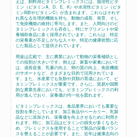
えば、飼料用ビタミンプレミックスには、脂溶性ビタ
ミン（ビタミンA、D、E、K）や水溶性ビタミン（ビタ
ミンB群やビタミンC）が含まれます。これらはそれぞ
れ異なる生理的機能を持ち、動物の成長、発育、そし
て免疫機能の維持に寄与します。また、人間向けのビ
タミンプレミックスも存在し、特にサプリメントや栄
養補助食品に多く採用されています。これらは、特定
の栄養素が不足しがちな人々や、特定の健康状態に応
じた製品として提供されています。
用途は広範で、主に農業において動物の栄養補助とし
ての役割が大きいです。例えば、家畜や家禽において
は、成長促進、乳量の向上、卵の質の向上、免疫機能
のサポートなど、さまざまな目的で活用されていま
す。また、水産業でも魚類や貝類の育成において、ビ
タミンプレミックスが重要です。さらに、貿易や国際
的な農業生産においても、ビタミンプレミックスの利
用が進んでおり、栄養価の均一化を図れます。
ビタミンプレミックスは、食品業界においても重要な
役割を果たしています。加工食品やベーカリー、乳製
品などに添加され、栄養価を向上させるために利用さ
れます。特に、加工品はビタミンの損失が多くなるた
め、プレミックスを使用することで製品の栄養バラン
スを整えることが必要です。また、近年は健康志向の