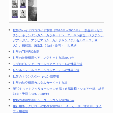
世界のハイドロコロイド市場（2026年～2033年）：製品別（ゼラ
チン、キサンタンガム、カラギーナン、アルギン酸塩、ペクチン、
グアーガム、アラビアゴム、カルボキシメチルセルロース、寒
天）、機能別、用途別（食品・飲料）、地域別
世界のTEMPIC市場
世界の乾燥機用ベアリングキット市場2026年
ジプロピレングリコールジアクリラートの世界市場
レゾルシノールジグリシジルエーテルの世界市場
世界のトランス-2-ヘキセン酸市場
世界の航空機用カスタムカーペット市場
RFIDドックドアソリューション市場：市場規模・シェア分析、成長
動向・予測 (2025-2030年)
世界の添加型液状シリコーンゴム市場2026年
旅行用ネックピローの世界市場2025：メーカー別、地域別、タイ
プ・用途別