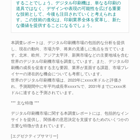
することでしょう。デジタル印刷機は、単なる印刷の
道具ではなく、デザインや表現の可能性を広げる重要
な技術として、今後も注目されていくと考えられま
す。この技術の進化は、印刷業界全体を変革し、新た
な価値を提供することになるでしょう。
本調査レポートは、デジタル印刷機市場の包括的な分析を提供
し、現在の動向、市場力学、将来の見通しに焦点を当てていま
す。北米、欧州、アジア太平洋、新興市場などの主要地域を含む
世界のデジタル印刷機市場を調査しています。また、デジタル印
刷機の成長を促進する主な要因、業界が直面する課題、市場プレ
イヤーの潜在的な機会についても考察しています。
世界のデジタル印刷機市場は、2023年にxxxx米ドルと評価さ
れ、予測期間中に年平均成長率xxxx%で、2031年までにxxxx米
ドルに達すると予測されています。
*** 主な特徴 ***
デジタル印刷機市場に関する本調査レポートには、包括的なイン
サイトを提供し、関係者の意思決定を支援するためのいくつかの
主要な特徴が含まれています。
[エグゼクティブサマリー]