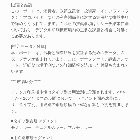
[提言と結論]
このレポートは、消費者、政策立案者、投資家、インフラストラ
クチャプロバイダーなどの利害関係者に対する実用的な推奨事項
で締めくくられています。これらの推奨事項はリサーチ結果に基
づいており、デジタル印刷機市場内の主要な課題と機会に対処す
る必要があります。
[補足データと付録]
本レポートには、分析と調査結果を実証するためのデータ、図
表、グラフが含まれています。また、データソース、調査アンケ
ート、詳細な市場予測などの詳細情報を追加した付録も含まれて
います。
*** 市場区分 ****
デジタル印刷機市場はタイプ別と用途別に分類されます。2019
年から2031年までの期間において、セグメント間の成長によ
り、タイプ別、用途別の市場規模の正確な計算と予測を提供しま
す。
■タイプ別市場セグメント
モノカラー、デュアルカラー、マルチカラー
■用途別市場セグメント