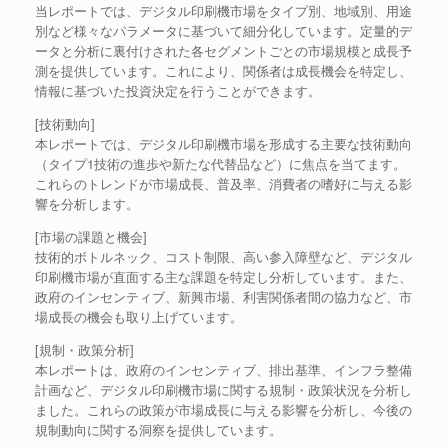
当レポートでは、デジタル印刷機市場をタイプ別、地域別、用途
別など様々なパラメータに基づいて細分化しています。定量的デ
ータと分析に裏付けされた各セグメントごとの市場規模と成長予
測を提供しています。これにより、関係者は成長機会を特定し、
情報に基づいた投資決定を行うことができます。
[技術動向]
本レポートでは、デジタル印刷機市場を形成する主要な技術動向
（タイプ1技術の進歩や新たな代替品など）に焦点を当てます。
これらのトレンドが市場成長、普及率、消費者の嗜好に与える影
響を分析します。
[市場の課題と機会]
技術的ボトルネック、コスト制限、高い参入障壁など、デジタル
印刷機市場が直面する主な課題を特定し分析しています。また、
政府のインセンティブ、新興市場、利害関係者間の協力など、市
場成長の機会も取り上げています。
[規制・政策分析]
本レポートは、政府のインセンティブ、排出基準、インフラ整備
計画など、デジタル印刷機市場に関する規制・政策状況を分析し
ました。これらの政策が市場成長に与える影響を分析し、今後の
規制動向に関する洞察を提供しています。