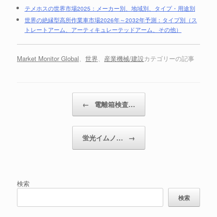
テメホスの世界市場2025：メーカー別、地域別、タイプ・用途別
世界の絶縁型高所作業車市場2026年～2032年予測：タイプ別（ス
トレートアーム、アーティキュレーテッドアーム、その他）
Market Monitor Global
、
世界
、
産業機械/建設
カテゴリーの記事
投稿ナビゲーション
←
電離箱検査…
蛍光イムノ…
→
検索
検索