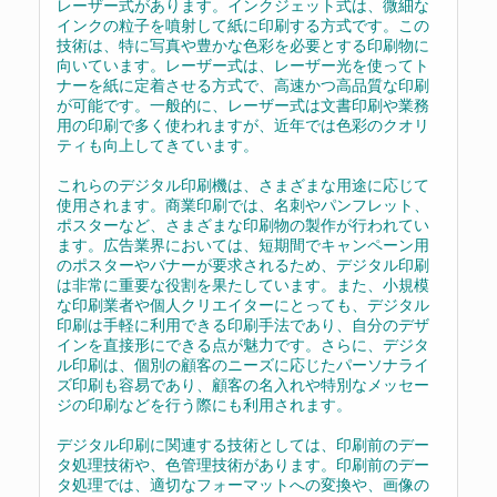
レーザー式があります。インクジェット式は、微細な
インクの粒子を噴射して紙に印刷する方式です。この
技術は、特に写真や豊かな色彩を必要とする印刷物に
向いています。レーザー式は、レーザー光を使ってト
ナーを紙に定着させる方式で、高速かつ高品質な印刷
が可能です。一般的に、レーザー式は文書印刷や業務
用の印刷で多く使われますが、近年では色彩のクオリ
ティも向上してきています。
これらのデジタル印刷機は、さまざまな用途に応じて
使用されます。商業印刷では、名刺やパンフレット、
ポスターなど、さまざまな印刷物の製作が行われてい
ます。広告業界においては、短期間でキャンペーン用
のポスターやバナーが要求されるため、デジタル印刷
は非常に重要な役割を果たしています。また、小規模
な印刷業者や個人クリエイターにとっても、デジタル
印刷は手軽に利用できる印刷手法であり、自分のデザ
インを直接形にできる点が魅力です。さらに、デジタ
ル印刷は、個別の顧客のニーズに応じたパーソナライ
ズ印刷も容易であり、顧客の名入れや特別なメッセー
ジの印刷などを行う際にも利用されます。
デジタル印刷に関連する技術としては、印刷前のデー
タ処理技術や、色管理技術があります。印刷前のデー
タ処理では、適切なフォーマットへの変換や、画像の