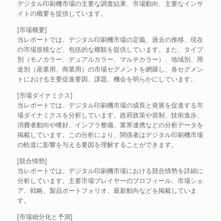
デジタル印刷機市場の主要な調査結果、市場動向、主要なインサ
イトの概要を提供しています。
[市場概要]
当レポートでは、デジタル印刷機市場の定義、過去の推移、現在
の市場規模など、包括的な概観を提供しています。また、タイプ
別（モノカラー、デュアルカラー、マルチカラー）、地域別、用
途別（産業用、商業用）の市場セグメントを網羅し、各セグメン
トにおける主要促進要因、課題、機会を明らかにしています。
[市場ダイナミクス]
当レポートでは、デジタル印刷機市場の成長と発展を促進する市
場ダイナミクスを分析しています。政府政策や規制、技術進歩、
消費者動向や嗜好、インフラ整備、業界連携などの分析データを
掲載しています。この分析により、関係者はデジタル印刷機市場
の軌道に影響を与える要因を理解することができます。
[競合情勢]
当レポートでは、デジタル印刷機市場における競合情勢を詳細に
分析しています。主要市場プレイヤーのプロフィール、市場シェ
ア、戦略、製品ポートフォリオ、最新動向などを掲載していま
す。
[市場細分化と予測]