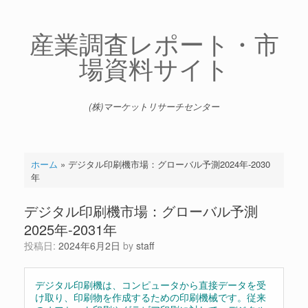
コ
ン
テ
産業調査レポート・市
ン
場資料サイト
ツ
へ
ス
キ
(株)マーケットリサーチセンター
ッ
プ
ホーム
»
デジタル印刷機市場：グローバル予測2024年-2030
年
デジタル印刷機市場：グローバル予測
2025年-2031年
投稿日:
2024年6月2日
by
staff
デジタル印刷機は、コンピュータから直接データを受
け取り、印刷物を作成するための印刷機械です。従来