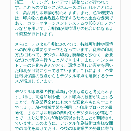
補正、トリミング、レイアウト調整などが行われま
す。これらのプロセスがスムーズに行われることによ
り、高品質な印刷物が得られます。また、色管理技術
は、印刷物の色再現性を確保するための重要な要素で
あり、カラーマネージメントシステムやICCプロファイ
ルなどを用いて、印刷物が期待通りの色合いになるよ
う調整が行われます。
さらに、デジタル印刷においては、持続可能性や環境
への配慮も重要なテーマとなっています。従来の印刷
方法に比べて、デジタル印刷は廃棄物が少なく、必要
なだけの印刷を行うことができます。また、インクや
トナーの進化も進んでおり、環境に優しい素材を用い
た印刷が可能になってきています。これにより、企業
は環境保護の観点からもデジタル印刷を選択するケー
スが増加しています。
デジタル印刷機の技術革新は今後も進むと考えられま
す。特に、高速印刷や低コスト印刷の技術が向上する
ことで、印刷業界全体にも大きな変化をもたらすこと
でしょう。AIや機械学習を利用した印刷プロセスの最
適化、さらには印刷物の自動化やデジタル化が進むこ
とで、より効率的な印刷が実現されることが期待され
ています。このように、デジタル印刷技術は多様な面
での進化を続けており、今後の印刷業界の発展に寄与