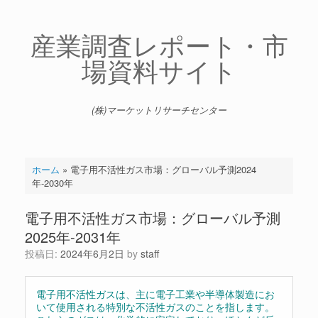
コ
ン
テ
産業調査レポート・市
ン
場資料サイト
ツ
へ
ス
キ
(株)マーケットリサーチセンター
ッ
プ
ホーム
»
電子用不活性ガス市場：グローバル予測2024
年-2030年
電子用不活性ガス市場：グローバル予測
2025年-2031年
投稿日:
2024年6月2日
by
staff
電子用不活性ガスは、主に電子工業や半導体製造にお
いて使用される特別な不活性ガスのことを指します。