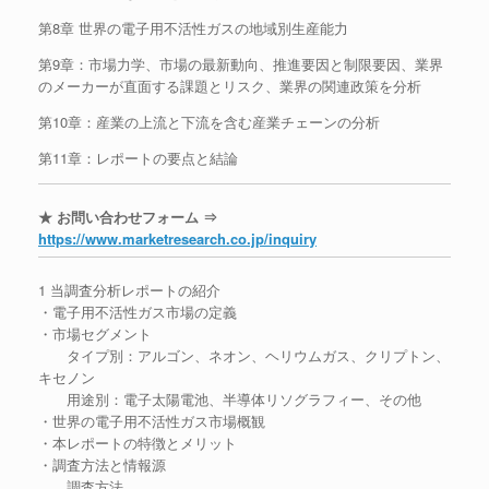
第8章 世界の電子用不活性ガスの地域別生産能力
第9章：市場力学、市場の最新動向、推進要因と制限要因、業界
のメーカーが直面する課題とリスク、業界の関連政策を分析
第10章：産業の上流と下流を含む産業チェーンの分析
第11章：レポートの要点と結論
★ お問い合わせフォーム ⇒
https://www.marketresearch.co.jp/inquiry
1 当調査分析レポートの紹介
・電子用不活性ガス市場の定義
・市場セグメント
タイプ別：アルゴン、ネオン、ヘリウムガス、クリプトン、
キセノン
用途別：電子太陽電池、半導体リソグラフィー、その他
・世界の電子用不活性ガス市場概観
・本レポートの特徴とメリット
・調査方法と情報源
調査方法