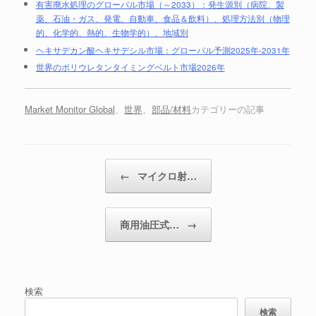
有害廃水処理のグローバル市場（～2033）：発生源別（病院、製
薬、石油・ガス、発電、自動車、食品＆飲料）、処理方法別（物理
的、化学的、熱的、生物学的）、地域別
ヘキサデカン酸ヘキサデシル市場：グローバル予測2025年-2031年
世界のポリウレタンタイミングベルト市場2026年
Market Monitor Global
、
世界
、
部品/材料
カテゴリーの記事
投稿ナビゲーション
←
マイクロ射…
商用油圧式…
→
検索
検索