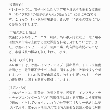
[技術動向]
本レポートでは、電子用不活性ガス市場を形成する主要な技術動
向（タイプ1技術の進歩や新たな代替品など）に焦点を当てま
す。これらのトレンドが市場成長、普及率、消費者の嗜好に与え
る影響を分析します。
[市場の課題と機会]
技術的ボトルネック、コスト制限、高い参入障壁など、電子用不
活性ガス市場が直面する主な課題を特定し分析しています。ま
た、政府のインセンティブ、新興市場、利害関係者間の協力な
ど、市場成長の機会も取り上げています。
[規制・政策分析]
本レポートは、政府のインセンティブ、排出基準、インフラ整備
計画など、電子用不活性ガス市場に関する規制・政策状況を分析
しました。これらの政策が市場成長に与える影響を分析し、今後
の規制動向に関する洞察を提供しています。
[提言と結論]
このレポートは、消費者、政策立案者、投資家、インフラストラ
クチャプロバイダーなどの利害関係者に対する実用的な推奨事項
で締めくくられています。これらの推奨事項はリサーチ結果に基
づいており、電子用不活性ガス市場内の主要な課題と機会に対処