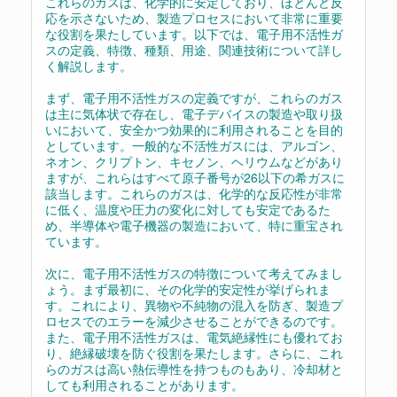
これらのガスは、化学的に安定しており、ほとんど反
応を示さないため、製造プロセスにおいて非常に重要
な役割を果たしています。以下では、電子用不活性ガ
スの定義、特徴、種類、用途、関連技術について詳し
く解説します。
まず、電子用不活性ガスの定義ですが、これらのガス
は主に気体状で存在し、電子デバイスの製造や取り扱
いにおいて、安全かつ効果的に利用されることを目的
としています。一般的な不活性ガスには、アルゴン、
ネオン、クリプトン、キセノン、ヘリウムなどがあり
ますが、これらはすべて原子番号が26以下の希ガスに
該当します。これらのガスは、化学的な反応性が非常
に低く、温度や圧力の変化に対しても安定であるた
め、半導体や電子機器の製造において、特に重宝され
ています。
次に、電子用不活性ガスの特徴について考えてみまし
ょう。まず最初に、その化学的安定性が挙げられま
す。これにより、異物や不純物の混入を防ぎ、製造プ
ロセスでのエラーを減少させることができるのです。
また、電子用不活性ガスは、電気絶縁性にも優れてお
り、絶縁破壊を防ぐ役割を果たします。さらに、これ
らのガスは高い熱伝導性を持つものもあり、冷却材と
しても利用されることがあります。