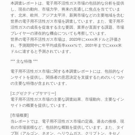
本調査レポートは、電子用不活性ガス市場の包括的な分析を提供
し、現在の動向、市場力学、将来の見通しに焦点を当てていま
す。北米、欧州、アジア太平洋、新興市場などの主要地域を含む
世界の電子用不活性ガス市場を調査しています。また、電子用不
活性ガスの成長を促進する主な要因、業界が直面する課題、市場
プレイヤーの潜在的な機会についても考察しています。
世界の電子用不活性ガス市場は、2023年にxxxx米ドルと評価さ
れ、予測期間中に年平均成長率xxxx%で、2031年までにxxxx米
ドルに達すると予測されています。
*** 主な特徴 ***
電子用不活性ガス市場に関する本調査レポートには、包括的なイ
ンサイトを提供し、関係者の意思決定を支援するためのいくつか
の主要な特徴が含まれています。
[エグゼクティブサマリー]
電子用不活性ガス市場の主要な調査結果、市場動向、主要なイン
サイトの概要を提供しています。
[市場概要]
当レポートでは、電子用不活性ガス市場の定義、過去の推移、現
在の市場規模など、包括的な概観を提供しています。また、タイ
プ別（アルゴン、ネオン、ヘリウムガス、クリプトン、キセノ