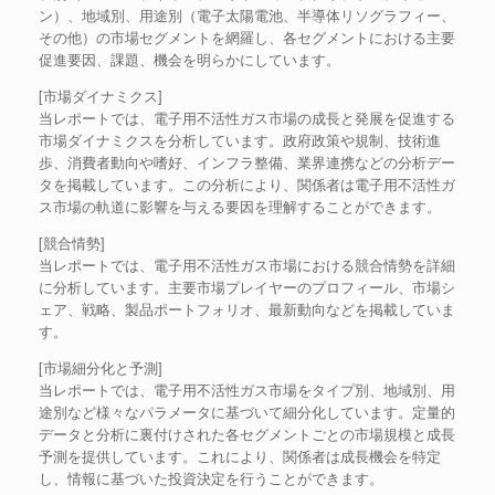
ン）、地域別、用途別（電子太陽電池、半導体リソグラフィー、
その他）の市場セグメントを網羅し、各セグメントにおける主要
促進要因、課題、機会を明らかにしています。
[市場ダイナミクス]
当レポートでは、電子用不活性ガス市場の成長と発展を促進する
市場ダイナミクスを分析しています。政府政策や規制、技術進
歩、消費者動向や嗜好、インフラ整備、業界連携などの分析デー
タを掲載しています。この分析により、関係者は電子用不活性ガ
ス市場の軌道に影響を与える要因を理解することができます。
[競合情勢]
当レポートでは、電子用不活性ガス市場における競合情勢を詳細
に分析しています。主要市場プレイヤーのプロフィール、市場シ
ェア、戦略、製品ポートフォリオ、最新動向などを掲載していま
す。
[市場細分化と予測]
当レポートでは、電子用不活性ガス市場をタイプ別、地域別、用
途別など様々なパラメータに基づいて細分化しています。定量的
データと分析に裏付けされた各セグメントごとの市場規模と成長
予測を提供しています。これにより、関係者は成長機会を特定
し、情報に基づいた投資決定を行うことができます。