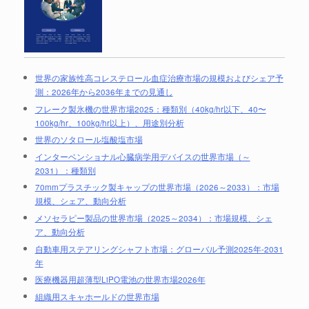
世界の家族性高コレステロール血症治療市場の規模およびシェア予
測：2026年から2036年までの見通し
フレーク製氷機の世界市場2025：種類別（40kg/hr以下、40〜
100kg/hr、100kg/hr以上）、用途別分析
世界のソタロール塩酸塩市場
インターベンショナル心臓病学用デバイスの世界市場（～
2031）：種類別
70mmプラスチック製キャップの世界市場（2026～2033）：市場
規模、シェア、動向分析
メソセラピー製品の世界市場（2025～2034）：市場規模、シェ
ア、動向分析
自動車用ステアリングシャフト市場：グローバル予測2025年-2031
年
医療機器用超薄型LiPO電池の世界市場2026年
組織用スキャホールドの世界市場