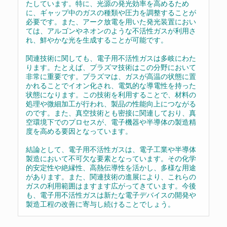
たしています。特に、光源の発光効率を高めるため
に、ギャップ中のガスの種類や圧力を調整することが
必要です。また、アーク放電を用いた発光装置におい
ては、アルゴンやネオンのような不活性ガスが利用さ
れ、鮮やかな光を生成することが可能です。
関連技術に関しても、電子用不活性ガスは多岐にわた
ります。たとえば、プラズマ技術はこの分野において
非常に重要です。プラズマは、ガスが高温の状態に置
かれることでイオン化され、電気的な導電性を持った
状態になります。この技術を利用することで、材料の
処理や微細加工が行われ、製品の性能向上につながる
のです。また、真空技術とも密接に関連しており、真
空環境下でのプロセスが、電子機器や半導体の製造精
度を高める要因となっています。
結論として、電子用不活性ガスは、電子工業や半導体
製造において不可欠な要素となっています。その化学
的安定性や絶縁性、高熱伝導性を活かし、多様な用途
があります。また、関連技術の進展により、これらの
ガスの利用範囲はますます広がってきています。今後
も、電子用不活性ガスは新たな電子デバイスの開発や
製造工程の改善に寄与し続けることでしょう。