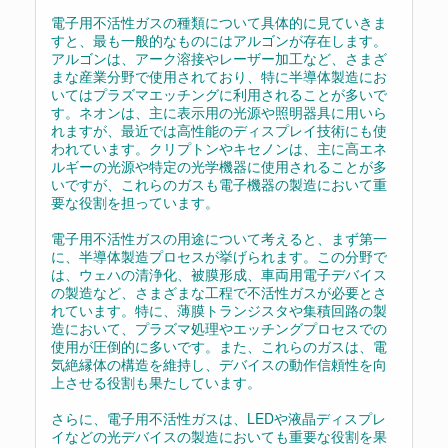
電子用不活性ガスの種類について具体的に見ていきま
すと、最も一般的なものにはアルゴンが存在します。
アルゴンは、アーク溶接やレーザー加工など、さまざ
まな産業分野で使用されており、特に半導体製造にお
いてはプラズマエッチングに利用されることが多いで
す。ネオンは、主に表示用の光源や照明器具に用いら
れますが、最近では高性能のディスプレイ技術にも使
われています。クリプトンやキセノンは、主に高エネ
ルギーの光源や特定の光学機器に使用されることが多
いですが、これらのガスも電子機器の製造において重
要な役割を担っています。
電子用不活性ガスの用途について考えると、まず第一
に、半導体製造プロセスが挙げられます。この分野で
は、ウェハの清浄化、被膜形成、車両用電子デバイス
の製造など、さまざまな工程で不活性ガスが必要とさ
れています。特に、薄膜トランジスタや集積回路の製
造において、プラズマ処理やエッチングプロセスでの
使用が圧倒的に多いです。また、これらのガスは、電
気絶縁体の構造を維持し、デバイスの動作信頼性を向
上させる役割も果たしています。
さらに、電子用不活性ガスは、LEDや液晶ディスプレ
イなどの光デバイスの製造においても重要な役割を果