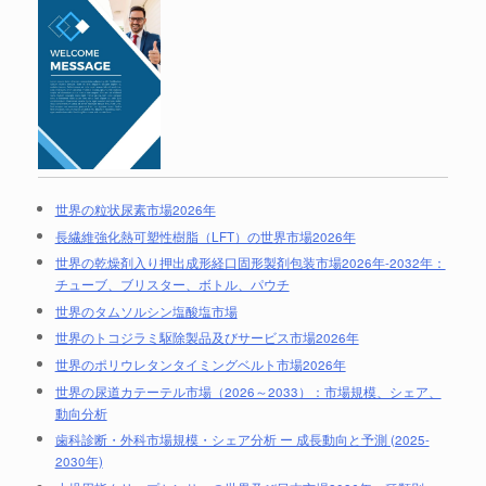
世界の粒状尿素市場2026年
長繊維強化熱可塑性樹脂（LFT）の世界市場2026年
世界の乾燥剤入り押出成形経口固形製剤包装市場2026年-2032年：
チューブ、ブリスター、ボトル、パウチ
世界のタムソルシン塩酸塩市場
世界のトコジラミ駆除製品及びサービス市場2026年
世界のポリウレタンタイミングベルト市場2026年
世界の尿道カテーテル市場（2026～2033）：市場規模、シェア、
動向分析
歯科診断・外科市場規模・シェア分析 ー 成長動向と予測 (2025-
2030年)