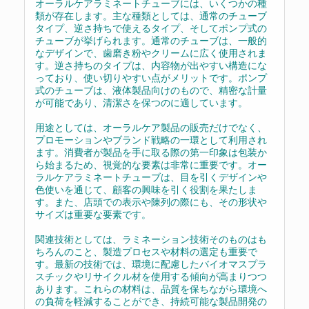
オーラルケアラミネートチューブには、いくつかの種
類が存在します。主な種類としては、通常のチューブ
タイプ、逆さ持ちで使えるタイプ、そしてポンプ式の
チューブが挙げられます。通常のチューブは、一般的
なデザインで、歯磨き粉やクリームに広く使用されま
す。逆さ持ちのタイプは、内容物が出やすい構造にな
っており、使い切りやすい点がメリットです。ポンプ
式のチューブは、液体製品向けのもので、精密な計量
が可能であり、清潔さを保つのに適しています。
用途としては、オーラルケア製品の販売だけでなく、
プロモーションやブランド戦略の一環として利用され
ます。消費者が製品を手に取る際の第一印象は包装か
ら始まるため、視覚的な要素は非常に重要です。オー
ラルケアラミネートチューブは、目を引くデザインや
色使いを通じて、顧客の興味を引く役割を果たしま
す。また、店頭での表示や陳列の際にも、その形状や
サイズは重要な要素です。
関連技術としては、ラミネーション技術そのものはも
ちろんのこと、製造プロセスや材料の選定も重要で
す。最新の技術では、環境に配慮したバイオマスプラ
スチックやリサイクル材を使用する傾向が高まりつつ
あります。これらの材料は、品質を保ちながら環境へ
の負荷を軽減することができ、持続可能な製品開発の