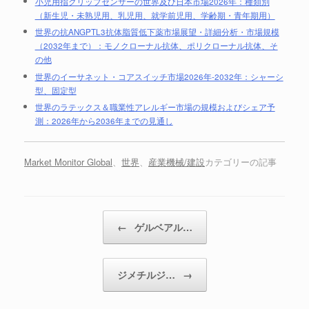
小児用指クリップセンサーの世界及び日本市場2026年：種類別
（新生児・未熟児用、乳児用、就学前児用、学齢期・青年期用）
世界の抗ANGPTL3抗体脂質低下薬市場展望・詳細分析・市場規模
（2032年まで）：モノクローナル抗体、ポリクローナル抗体、そ
の他
世界のイーサネット・コアスイッチ市場2026年-2032年：シャーシ
型、固定型
世界のラテックス＆職業性アレルギー市場の規模およびシェア予
測：2026年から2036年までの見通し
Market Monitor Global
、
世界
、
産業機械/建設
カテゴリーの記事
投稿ナビゲーション
←
ゲルベアル…
ジメチルジ…
→