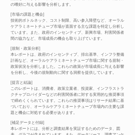
の嗜好に与える影響を分析します。
[市場の課題と機会]
技術的ボトルネック、コスト制限、高い参入障壁など、オーラル
ケアラミネートチューブ市場が直面する主な課題を特定し分析し
ています。また、政府のインセンティブ、新興市場、利害関係者
間の協力など、市場成長の機会も取り上げています。
[規制・政策分析]
本レポートは、政府のインセンティブ、排出基準、インフラ整備
計画など、オーラルケアラミネートチューブ市場に関する規制・
政策状況を分析しました。これらの政策が市場成長に与える影響
を分析し、今後の規制動向に関する洞察を提供しています。
[提言と結論]
このレポートは、消費者、政策立案者、投資家、インフラストラ
クチャプロバイダーなどの利害関係者に対する実用的な推奨事項
で締めくくられています。これらの推奨事項はリサーチ結果に基
づいており、オーラルケアラミネートチューブ市場内の主要な課
題と機会に対処する必要があります。
[補足データと付録]
本レポートには、分析と調査結果を実証するためのデータ、図
表、グラフが含まれています。また、データソース、調査アンケ