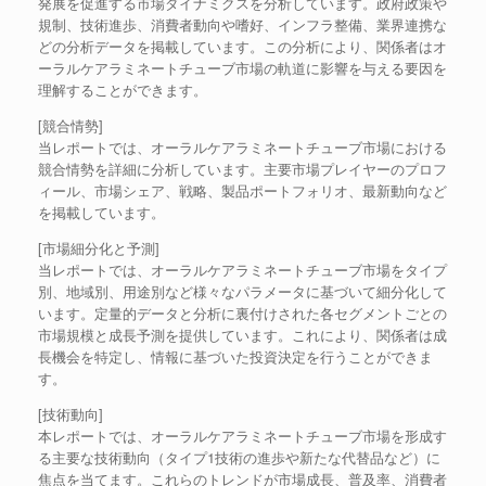
発展を促進する市場ダイナミクスを分析しています。政府政策や
規制、技術進歩、消費者動向や嗜好、インフラ整備、業界連携な
どの分析データを掲載しています。この分析により、関係者はオ
ーラルケアラミネートチューブ市場の軌道に影響を与える要因を
理解することができます。
[競合情勢]
当レポートでは、オーラルケアラミネートチューブ市場における
競合情勢を詳細に分析しています。主要市場プレイヤーのプロフ
ィール、市場シェア、戦略、製品ポートフォリオ、最新動向など
を掲載しています。
[市場細分化と予測]
当レポートでは、オーラルケアラミネートチューブ市場をタイプ
別、地域別、用途別など様々なパラメータに基づいて細分化して
います。定量的データと分析に裏付けされた各セグメントごとの
市場規模と成長予測を提供しています。これにより、関係者は成
長機会を特定し、情報に基づいた投資決定を行うことができま
す。
[技術動向]
本レポートでは、オーラルケアラミネートチューブ市場を形成す
る主要な技術動向（タイプ1技術の進歩や新たな代替品など）に
焦点を当てます。これらのトレンドが市場成長、普及率、消費者