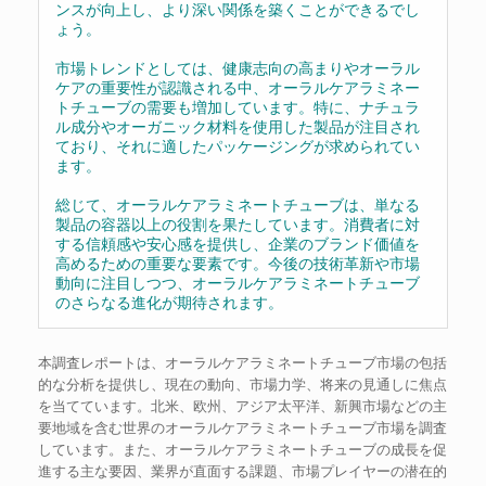
ンスが向上し、より深い関係を築くことができるでし
ょう。
市場トレンドとしては、健康志向の高まりやオーラル
ケアの重要性が認識される中、オーラルケアラミネー
トチューブの需要も増加しています。特に、ナチュラ
ル成分やオーガニック材料を使用した製品が注目され
ており、それに適したパッケージングが求められてい
ます。
総じて、オーラルケアラミネートチューブは、単なる
製品の容器以上の役割を果たしています。消費者に対
する信頼感や安心感を提供し、企業のブランド価値を
高めるための重要な要素です。今後の技術革新や市場
動向に注目しつつ、オーラルケアラミネートチューブ
のさらなる進化が期待されます。
本調査レポートは、オーラルケアラミネートチューブ市場の包括
的な分析を提供し、現在の動向、市場力学、将来の見通しに焦点
を当てています。北米、欧州、アジア太平洋、新興市場などの主
要地域を含む世界のオーラルケアラミネートチューブ市場を調査
しています。また、オーラルケアラミネートチューブの成長を促
進する主な要因、業界が直面する課題、市場プレイヤーの潜在的