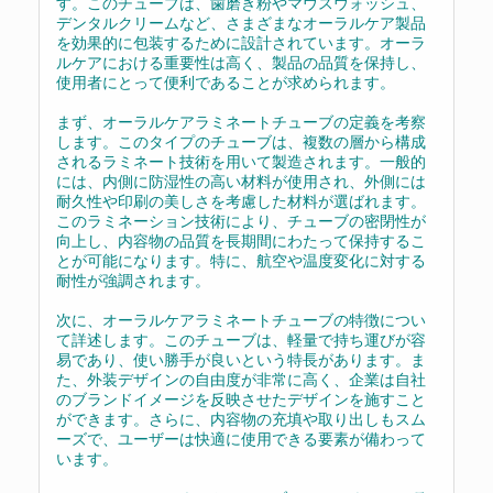
す。このチューブは、歯磨き粉やマウスウォッシュ、
デンタルクリームなど、さまざまなオーラルケア製品
を効果的に包装するために設計されています。オーラ
ルケアにおける重要性は高く、製品の品質を保持し、
使用者にとって便利であることが求められます。
まず、オーラルケアラミネートチューブの定義を考察
します。このタイプのチューブは、複数の層から構成
されるラミネート技術を用いて製造されます。一般的
には、内側に防湿性の高い材料が使用され、外側には
耐久性や印刷の美しさを考慮した材料が選ばれます。
このラミネーション技術により、チューブの密閉性が
向上し、内容物の品質を長期間にわたって保持するこ
とが可能になります。特に、航空や温度変化に対する
耐性が強調されます。
次に、オーラルケアラミネートチューブの特徴につい
て詳述します。このチューブは、軽量で持ち運びが容
易であり、使い勝手が良いという特長があります。ま
た、外装デザインの自由度が非常に高く、企業は自社
のブランドイメージを反映させたデザインを施すこと
ができます。さらに、内容物の充填や取り出しもスム
ーズで、ユーザーは快適に使用できる要素が備わって
います。