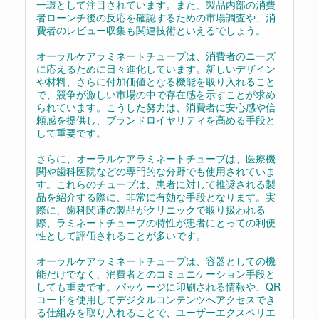
一環として注目されています。また、製品内部の消費
者ローンチ後の反応を確認するための市場調査や、消
費者のレビュー収集も関連技術といえるでしょう。
オーラルケアラミネートチューブは、消費者のニーズ
に応えるために日々進化しています。新しいデザイン
や材料、さらに付加価値となる機能を取り入れること
で、競争が激しい市場の中で存在感を示すことが求め
られています。こうした努力は、消費者に安心感や信
頼感を提供し、ブランドロイヤリティを高める手段と
して重要です。
さらに、オーラルケアラミネートチューブは、医療機
関や歯科医院などの専門的な分野でも使用されていま
す。これらのチューブは、患者に対して推奨される製
品を紹介する際に、非常に有効な手段となります。実
際に、歯科関連の製品がクリニックで取り扱われる
際、ラミネートチューブの特性が患者にとっての利便
性として評価されることが多いです。
オーラルケアラミネートチューブは、容器としての機
能だけでなく、消費者とのコミュニケーション手段と
しても重要です。パッケージに印刷される情報や、QR
コードを使用してデジタルコンテンツへアクセスでき
る仕組みを取り入れることで、ユーザーエクスペリエ