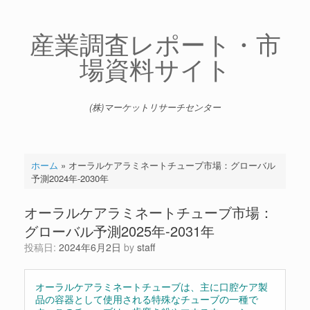
コ
ン
テ
産業調査レポート・市
ン
場資料サイト
ツ
へ
ス
キ
(株)マーケットリサーチセンター
ッ
プ
ホーム
»
オーラルケアラミネートチューブ市場：グローバル
予測2024年-2030年
オーラルケアラミネートチューブ市場：
グローバル予測2025年-2031年
投稿日:
2024年6月2日
by
staff
オーラルケアラミネートチューブは、主に口腔ケア製
品の容器として使用される特殊なチューブの一種で